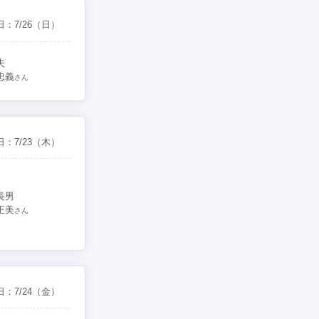
日：
7/26
（日）
夫
忠義
さん
日：
7/23
（木）
長男
正美
さん
日：
7/24
（金）