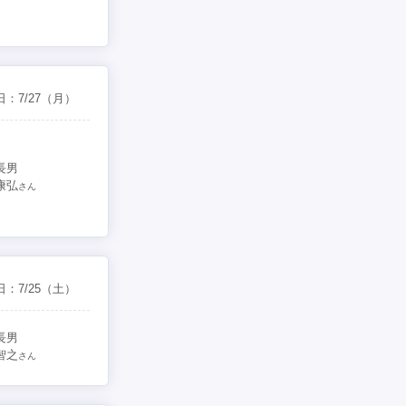
日：
7/27
（月）
長男
康弘
さん
日：
7/25
（土）
長男
智之
さん