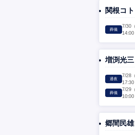
関根コト
7/30
葬儀
14:00
増渕光三
7/28
通夜
17:30
7/29
葬儀
10:00
郷間民雄