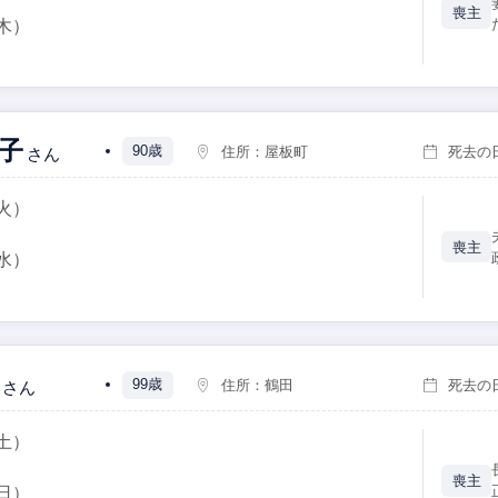
喪主
木）
子
90歳
住所：
屋板町
死去の
さん
火）
喪主
水）
99歳
住所：
鶴田
死去の
さん
土）
喪主
日）