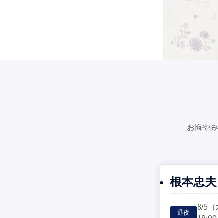
お悔やみ
根本忠夫
8/5
（
通夜