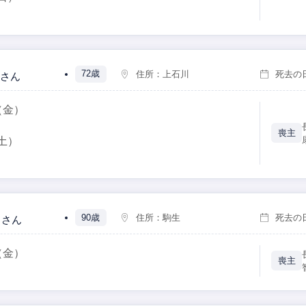
72歳
住所：
上石川
死去の
さん
（金）
喪主
土）
90歳
住所：
駒生
死去の
さん
（金）
喪主