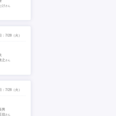
妻
たけ
さん
日：
7/28
（火）
夫
政之
さん
日：
7/28
（火）
長男
正信
さん