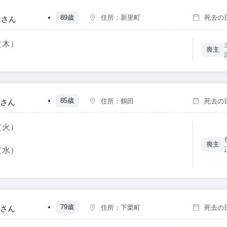
89歳
住所：
新里町
死去の
さん
（木）
喪主
85歳
住所：
鶴田
死去の
さん
（火）
喪主
（水）
79歳
住所：
下栗町
死去の
さん