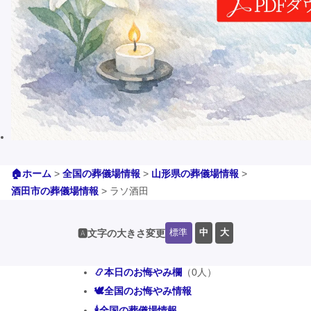
🏠ホーム
>
全国の葬儀場情報
>
山形県の葬儀場情報
>
酒田市の葬儀場情報
>
ラソ酒田
標準
中
大
🅰️文字の大きさ変更
📿本日のお悔やみ欄
（0人）
🕊️全国のお悔やみ情報
🕯️全国の葬儀場情報