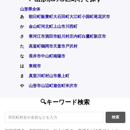
山形県全体
あ
朝日町
飯豊町
大石田町
大江町
小国町
尾花沢市
か
金山町
河北町
上山市
川西町
さ
寒河江市
酒田市
鮭川村
庄内町
白鷹町
新庄市
た
高畠町
鶴岡市
天童市
戸沢村
な
長井市
中山町
南陽市
は
東根市
ま
真室川町
村山市
最上町
や
山形市
山辺町
遊佐町
米沢市
🔍キーワード検索
検索