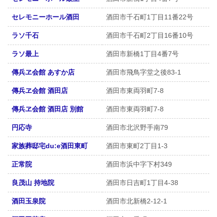
セレモニーホール酒田
酒田市千石町1丁目11番22号
ラソ千石
酒田市千石町2丁目16番10号
ラソ最上
酒田市新橋1丁目4番7号
傳兵ヱ会館 あすか店
酒田市飛鳥字堂之後83-1
傳兵ヱ会館 酒田店
酒田市東両羽町7-8
傳兵ヱ会館 酒田店 別館
酒田市東両羽町7-8
円応寺
酒田市北沢野手南79
家族葬邸宅du:e酒田東町
酒田市東町2丁目1-3
正常院
酒田市浜中字下村349
良茂山 持地院
酒田市日吉町1丁目4-38
酒田玉泉院
酒田市北新橋2-12-1