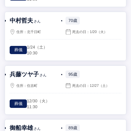
中村哲夫
70歳
さん
住所：
北千日町
死去の日：
1/20
（火）
1/24
（土）
葬儀
10:30
兵藤ツヤ子
95歳
さん
住所：
住吉町
死去の日：
12/27
（土）
12/30
（火）
葬儀
11:30
御船幸雄
89歳
さん