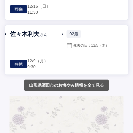
12/15
（日）
葬儀
11:30
佐々木利夫
92歳
さん
死去の日：
12/5
（木）
12/9
（月）
葬儀
9:30
山形県酒田市のお悔やみ情報を全て見る