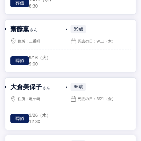
葬儀
8:30
齋藤薰
89歳
さん
住所：
二番町
死去の日：
9/11
（木）
9/16
（火）
葬儀
9:00
大倉美保子
96歳
さん
住所：
亀ケ崎
死去の日：
3/21
（金）
3/26
（水）
葬儀
12:30