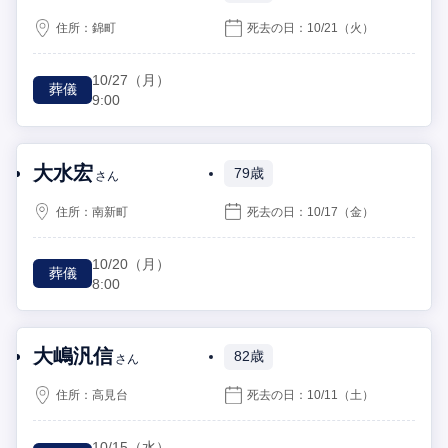
住所：
錦町
死去の日：
10/21
（火）
10/27
（月）
葬儀
9:00
大水宏
79歳
さん
住所：
南新町
死去の日：
10/17
（金）
10/20
（月）
葬儀
8:00
大嶋汎信
82歳
さん
住所：
高見台
死去の日：
10/11
（土）
10/15
（水）