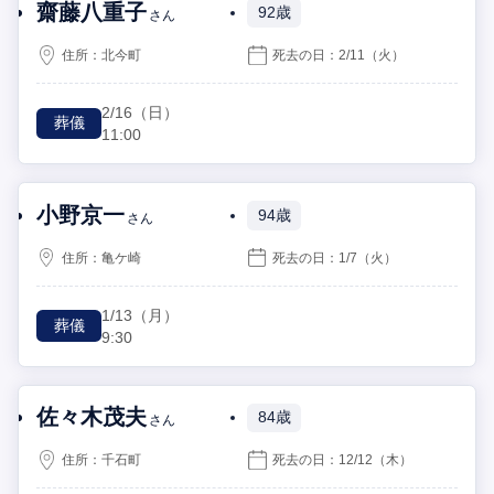
齋藤八重子
92歳
さん
住所：
北今町
死去の日：
2/11
（火）
2/16
（日）
葬儀
11:00
小野京一
94歳
さん
住所：
亀ケ崎
死去の日：
1/7
（火）
1/13
（月）
葬儀
9:30
佐々木茂夫
84歳
さん
住所：
千石町
死去の日：
12/12
（木）