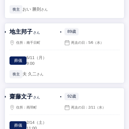
おい
勝則
喪主
さん
地主邦子
89歳
さん
住所：
南千日町
死去の日：
5/6
（水）
5/11
（月）
葬儀
9:00
夫
久二
喪主
さん
齋藤文子
92歳
さん
住所：
両羽町
死去の日：
2/11
（水）
2/14
（土）
葬儀
11:00