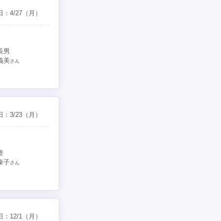
日：
4/27
（月）
長男
義美
さん
日：
3/23
（月）
妻
泰子
さん
日：
12/1
（月）