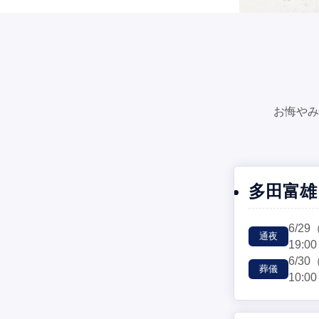
お悔やみ
多田富雄
6/29
通夜
19:00
6/30
葬儀
10:00