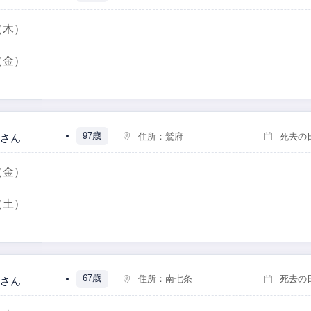
（木）
（金）
97歳
住所：
鷲府
死去の
さん
（金）
（土）
67歳
住所：
南七条
死去の
さん