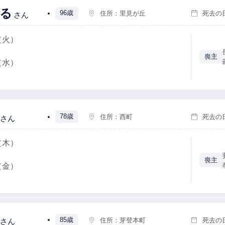
る
96歳
住所：
里見が丘
死去の
さん
（火）
喪主
（水）
78歳
住所：
西町
死去の
さん
（木）
喪主
（金）
85歳
住所：
芽登本町
死去の
さん