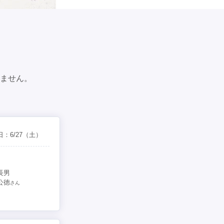
ません。
日：
6/27
（土）
長男
公徳
さん