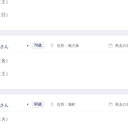
（土）
（日）
79歳
住所：
南六条
死去の
さん
（金）
（土）
90歳
住所：
旭町
死去の
さん
（火）