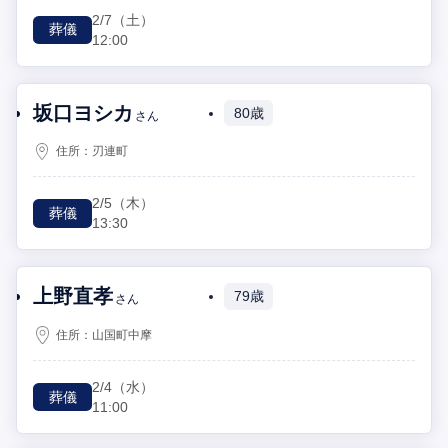
2/7
（土）
葬儀
12:00
坂口ヨシカ
80歳
さん
住所：
刃連町
2/5
（木）
葬儀
13:30
上野直孝
79歳
さん
住所：
山国町中摩
2/4
（水）
葬儀
11:00