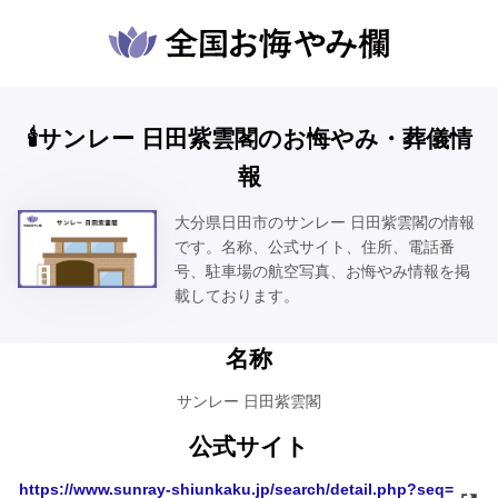
🕯️サンレー 日田紫雲閣のお悔やみ・葬儀情
報
大分県日田市のサンレー 日田紫雲閣の情報
です。名称、公式サイト、住所、電話番
号、駐車場の航空写真、お悔やみ情報を掲
載しております。
名称
サンレー 日田紫雲閣
公式サイト
https://www.sunray-shiunkaku.jp/search/detail.php?seq=