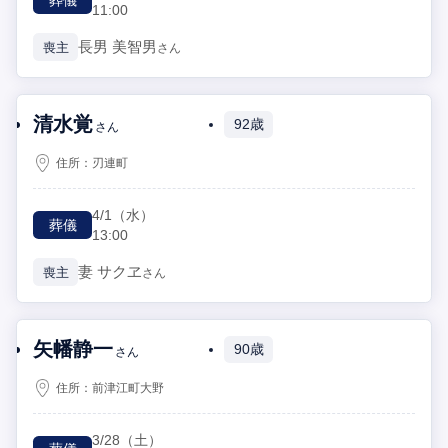
葬儀
11:00
長男
美智男
喪主
さん
清水覚
92歳
さん
住所：
刃連町
4/1
（水）
葬儀
13:00
妻
サクヱ
喪主
さん
矢幡静一
90歳
さん
住所：
前津江町大野
3/28
（土）