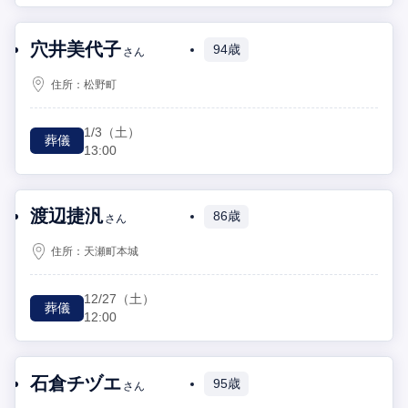
穴井美代子
94歳
さん
住所：
松野町
1/3
（土）
葬儀
13:00
渡辺捷汎
86歳
さん
住所：
天瀬町本城
12/27
（土）
葬儀
12:00
石倉チヅエ
95歳
さん