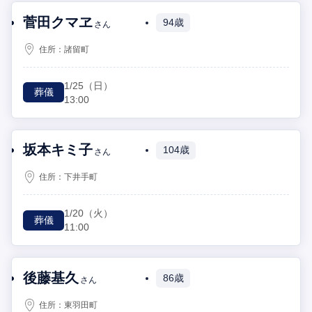
菅田クマヱ
94歳
さん
住所：
諸留町
1/25
（日）
葬儀
13:00
坂本キミ子
104歳
さん
住所：
下井手町
1/20
（火）
葬儀
11:00
後藤基久
86歳
さん
住所：
東羽田町