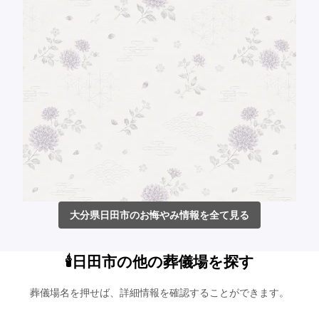
大分県日田市のお悔やみ情報を全て見る
🕯️日田市の他の葬儀場を探す
葬儀場名を押せば、詳細情報を確認することができます。