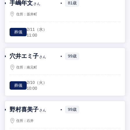
手嶋年文
81歳
さん
住所：
坂井町
2/11
（水）
葬儀
11:00
穴井エミ子
99歳
さん
住所：
南元町
2/10
（火）
葬儀
10:00
野村喜美子
99歳
さん
住所：
石井