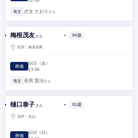
12:00
次女
さおり
喪主
さん
梅根茂友
94歳
さん
住所：
南友田町
5/15
（金）
葬儀
13:00
長男
賢治
喪主
さん
樋口泰子
91歳
さん
住所：
丸山
5/10
（日）
葬儀