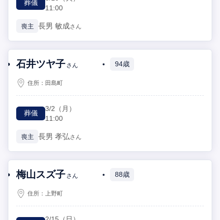
葬儀
11:00
長男
敏成
喪主
さん
石井ツヤ子
94歳
さん
住所：
田島町
3/2
（月）
葬儀
11:00
長男
孝弘
喪主
さん
梅山スズ子
88歳
さん
住所：
上野町
2/15
（日）