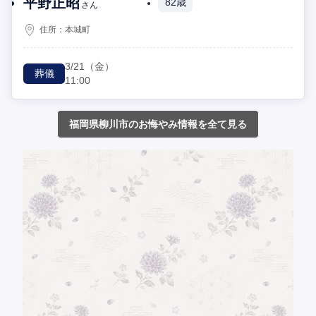
平野正昭
82歳
さん
住所：
本城町
3/21
（金）
葬儀
11:00
福岡県柳川市のお悔やみ情報を全て見る