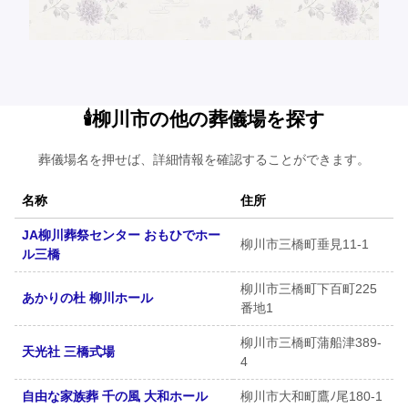
🕯️柳川市の他の葬儀場を探す
葬儀場名を押せば、詳細情報を確認することができます。
名称
住所
JA柳川葬祭センター おもひでホー
柳川市三橋町垂見11-1
ル三橋
柳川市三橋町下百町225
あかりの杜 柳川ホール
番地1
柳川市三橋町蒲船津389-
天光社 三橋式場
4
自由な家族葬 千の風 大和ホール
柳川市大和町鷹ﾉ尾180-1