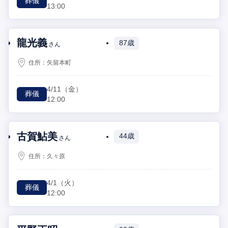
葬儀
13:00
龍光義
87歳
さん
住所：
矢留本町
4/11
（金）
葬儀
12:00
古賀鮎美
44歳
さん
住所：
久々原
4/1
（火）
葬儀
12:00