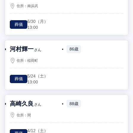
住所：
南浜武
6/30
（月）
葬儀
13:00
河村輝一
86歳
さん
住所：
稲荷町
5/24
（土）
葬儀
13:00
高崎久良
88歳
さん
住所：
間
4/12
（土）