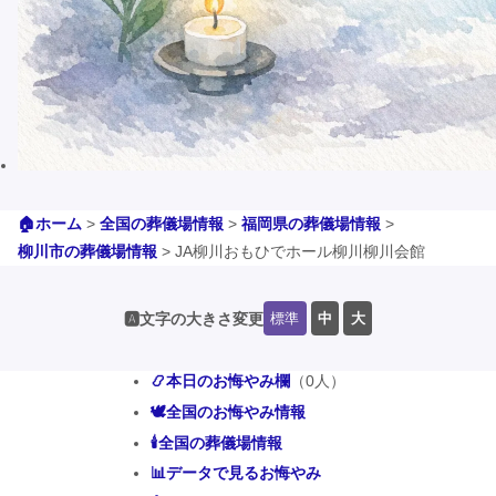
🏠ホーム
>
全国の葬儀場情報
>
福岡県の葬儀場情報
>
柳川市の葬儀場情報
>
JA柳川おもひでホール柳川柳川会館
標準
中
大
🅰️文字の大きさ変更
📿本日のお悔やみ欄
（0人）
🕊️全国のお悔やみ情報
🕯️全国の葬儀場情報
📊データで見るお悔やみ