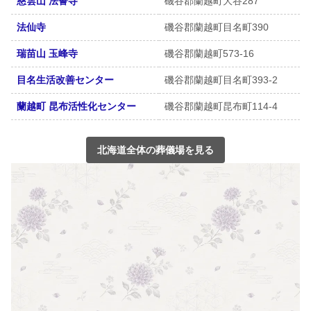
慈雲山 法誓寺
磯谷郡蘭越町大谷287
法仙寺
磯谷郡蘭越町目名町390
瑞苗山 玉峰寺
磯谷郡蘭越町573-16
目名生活改善センター
磯谷郡蘭越町目名町393-2
蘭越町 昆布活性化センター
磯谷郡蘭越町昆布町114-4
北海道全体の葬儀場を見る