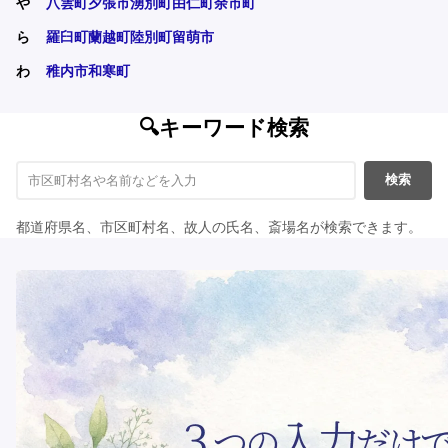
や
八雲町
夕張市
湧別町
由仁町
余市町
ら
羅臼町
蘭越町
陸別町
留萌市
わ
稚内市
和寒町
🔍キーワード検索
検索
都道府県名、市区町村名、故人の氏名、斎場名が検索できます。