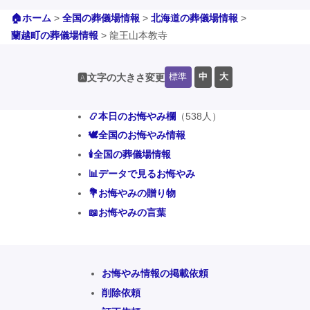
🏠ホーム
>
全国の葬儀場情報
>
北海道の葬儀場情報
>
蘭越町の葬儀場情報
>
龍王山本教寺
標準
中
大
🅰️文字の大きさ変更
📿本日のお悔やみ欄
（538人）
🕊️全国のお悔やみ情報
🕯️全国の葬儀場情報
📊データで見るお悔やみ
💐お悔やみの贈り物
📖お悔やみの言葉
お悔やみ情報の掲載依頼
削除依頼