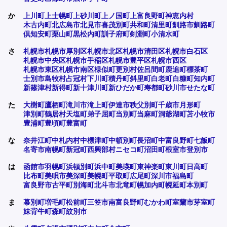
か
上川町
上士幌町
上砂川町
上ノ国町
上富良野町
神恵内村
木古内町
北広島市
北見市
喜茂別町
共和町
清里町
釧路市
釧路町
倶知安町
栗山町
黒松内町
訓子府町
剣淵町
小清水町
さ
札幌市
札幌市厚別区
札幌市北区
札幌市清田区
札幌市白石区
札幌市中央区
札幌市手稲区
札幌市豊平区
札幌市西区
札幌市東区
札幌市南区
様似町
更別村
佐呂間町
鹿追町
標茶町
士別市
島牧村
占冠村
下川町
積丹町
斜里町
白老町
白糠町
知内町
新篠津村
新得町
新十津川町
新ひだか町
寿都町
砂川市
せたな町
た
大樹町
鷹栖町
滝川市
滝上町
伊達市
秩父別町
千歳市
月形町
津別町
鶴居村
天塩町
弟子屈町
当別町
当麻町
洞爺湖町
苫小牧市
豊浦町
豊頃町
豊富町
な
奈井江町
中札内村
中標津町
中頓別町
長沼町
中富良野町
七飯町
名寄市
南幌町
新冠町
西興部村
ニセコ町
沼田町
根室市
登別市
は
函館市
羽幌町
浜頓別町
浜中町
美瑛町
東神楽町
東川町
日高町
比布町
美唄市
美深町
美幌町
平取町
広尾町
深川市
福島町
富良野市
古平町
別海町
北斗市
北竜町
幌加内町
幌延町
本別町
ま
幕別町
増毛町
松前町
三笠市
南富良野町
むかわ町
室蘭市
芽室町
妹背牛町
森町
紋別市