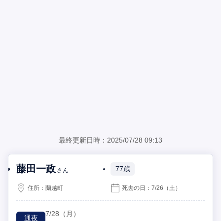
最終更新日時：2025/07/28 09:13
藤田一政
77歳
さん
住所：
蘭越町
死去の日：
7/26
（土）
7/28
（月）
通夜