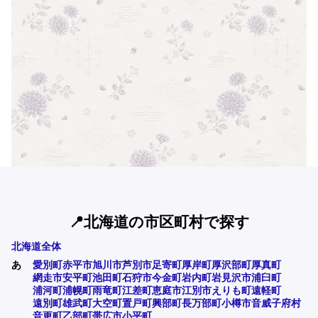
📍北海道の市区町村で探す
北海道全体
あ
愛別町
赤平市
旭川市
芦別市
足寄町
厚岸町
厚沢部町
厚真町
網走市
安平町
池田町
石狩市
今金町
岩内町
岩見沢市
浦臼町
浦河町
浦幌町
雨竜町
江差町
恵庭市
江別市
えりも町
遠軽町
遠別町
雄武町
大空町
置戸町
興部町
長万部町
小樽市
音威子府村
音更町
乙部町
帯広市
小平町