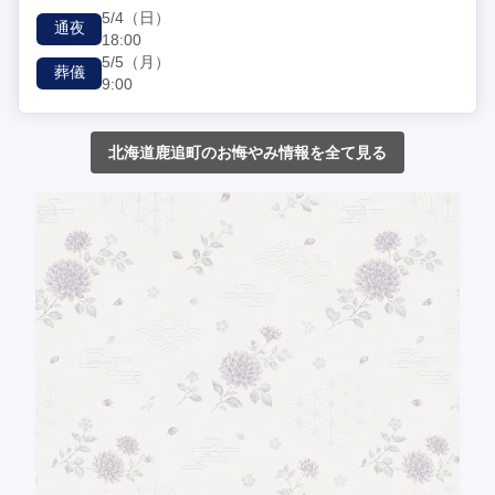
5/4
（日）
通夜
18:00
5/5
（月）
葬儀
9:00
北海道鹿追町のお悔やみ情報を全て見る