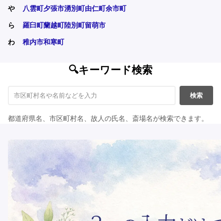
や
八雲町
夕張市
湧別町
由仁町
余市町
ら
羅臼町
蘭越町
陸別町
留萌市
わ
稚内市
和寒町
🔍キーワード検索
検索
都道府県名、市区町村名、故人の氏名、斎場名が検索できます。