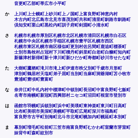
音更町
乙部町
帯広市
小平町
か
上川町
上士幌町
上砂川町
上ノ国町
上富良野町
神恵内村
木古内町
北広島市
北見市
喜茂別町
共和町
清里町
釧路市
釧路町
倶知安町
栗山町
黒松内町
訓子府町
剣淵町
小清水町
さ
札幌市
札幌市厚別区
札幌市北区
札幌市清田区
札幌市白石区
札幌市中央区
札幌市手稲区
札幌市豊平区
札幌市西区
札幌市東区
札幌市南区
様似町
更別村
佐呂間町
鹿追町
標茶町
士別市
島牧村
占冠村
下川町
積丹町
斜里町
白老町
白糠町
知内町
新篠津村
新得町
新十津川町
新ひだか町
寿都町
砂川市
せたな町
た
大樹町
鷹栖町
滝川市
滝上町
伊達市
秩父別町
千歳市
月形町
津別町
鶴居村
天塩町
弟子屈町
当別町
当麻町
洞爺湖町
苫小牧市
豊浦町
豊頃町
豊富町
な
奈井江町
中札内村
中標津町
中頓別町
長沼町
中富良野町
七飯町
名寄市
南幌町
新冠町
西興部村
ニセコ町
沼田町
根室市
登別市
は
函館市
羽幌町
浜頓別町
浜中町
美瑛町
東神楽町
東川町
日高町
比布町
美唄市
美深町
美幌町
平取町
広尾町
深川市
福島町
富良野市
古平町
別海町
北斗市
北竜町
幌加内町
幌延町
本別町
ま
幕別町
増毛町
松前町
三笠市
南富良野町
むかわ町
室蘭市
芽室町
妹背牛町
森町
紋別市