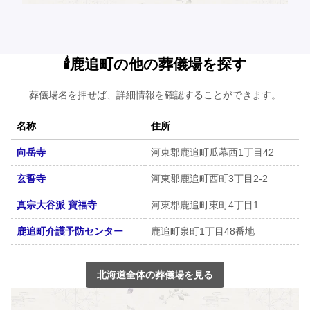
🕯️鹿追町の他の葬儀場を探す
葬儀場名を押せば、詳細情報を確認することができます。
名称
住所
向岳寺
河東郡鹿追町瓜幕西1丁目42
玄誓寺
河東郡鹿追町西町3丁目2-2
真宗大谷派 寶福寺
河東郡鹿追町東町4丁目1
鹿追町介護予防センター
鹿追町泉町1丁目48番地
北海道全体の葬儀場を見る