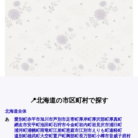
📍北海道の市区町村で探す
北海道全体
あ
愛別町
赤平市
旭川市
芦別市
足寄町
厚岸町
厚沢部町
厚真町
網走市
安平町
池田町
石狩市
今金町
岩内町
岩見沢市
浦臼町
浦河町
浦幌町
雨竜町
江差町
恵庭市
江別市
えりも町
遠軽町
遠別町
雄武町
大空町
置戸町
興部町
長万部町
小樽市
音威子府村