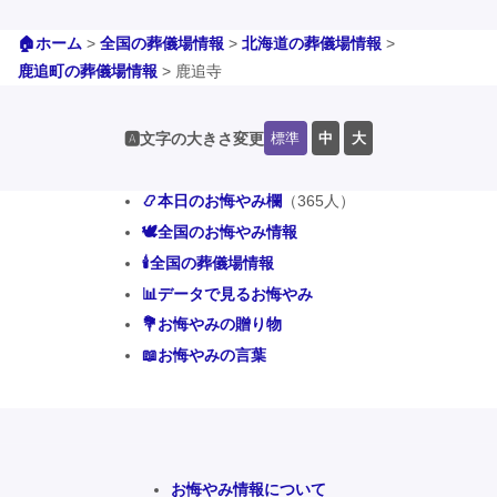
🏠ホーム
>
全国の葬儀場情報
>
北海道の葬儀場情報
>
鹿追町の葬儀場情報
>
鹿追寺
標準
中
大
🅰️文字の大きさ変更
📿本日のお悔やみ欄
（365人）
🕊️全国のお悔やみ情報
🕯️全国の葬儀場情報
📊データで見るお悔やみ
💐お悔やみの贈り物
📖お悔やみの言葉
お悔やみ情報について