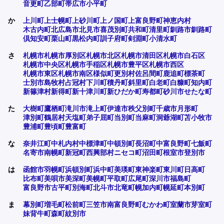
音更町
乙部町
帯広市
小平町
か
上川町
上士幌町
上砂川町
上ノ国町
上富良野町
神恵内村
木古内町
北広島市
北見市
喜茂別町
共和町
清里町
釧路市
釧路町
倶知安町
栗山町
黒松内町
訓子府町
剣淵町
小清水町
さ
札幌市
札幌市厚別区
札幌市北区
札幌市清田区
札幌市白石区
札幌市中央区
札幌市手稲区
札幌市豊平区
札幌市西区
札幌市東区
札幌市南区
様似町
更別村
佐呂間町
鹿追町
標茶町
士別市
島牧村
占冠村
下川町
積丹町
斜里町
白老町
白糠町
知内町
新篠津村
新得町
新十津川町
新ひだか町
寿都町
砂川市
せたな町
た
大樹町
鷹栖町
滝川市
滝上町
伊達市
秩父別町
千歳市
月形町
津別町
鶴居村
天塩町
弟子屈町
当別町
当麻町
洞爺湖町
苫小牧市
豊浦町
豊頃町
豊富町
な
奈井江町
中札内村
中標津町
中頓別町
長沼町
中富良野町
七飯町
名寄市
南幌町
新冠町
西興部村
ニセコ町
沼田町
根室市
登別市
は
函館市
羽幌町
浜頓別町
浜中町
美瑛町
東神楽町
東川町
日高町
比布町
美唄市
美深町
美幌町
平取町
広尾町
深川市
福島町
富良野市
古平町
別海町
北斗市
北竜町
幌加内町
幌延町
本別町
ま
幕別町
増毛町
松前町
三笠市
南富良野町
むかわ町
室蘭市
芽室町
妹背牛町
森町
紋別市