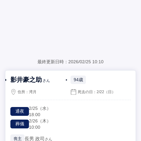
最終更新日時：2026/02/25 10:10
影井豪之助
94歳
さん
住所：
湾月
死去の日：
2/22
（日）
2/25
（水）
通夜
18:00
2/26
（木）
葬儀
10:00
長男
政司
喪主
さん