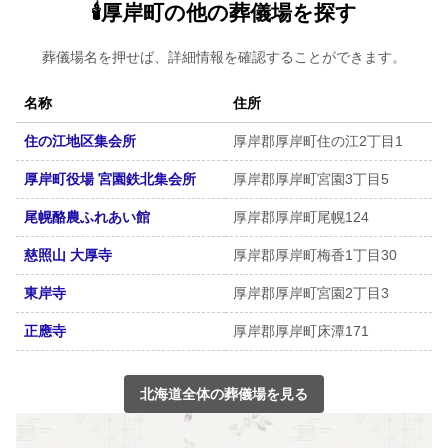
🕯️厚岸町の他の葬儀場を探す
葬儀場名を押せば、詳細情報を確認することができます。
名称
住所
住の江地区集会所
厚岸郡厚岸町住の江2丁目1
厚岸町役場 宮園鉄北集会所
厚岸郡厚岸町宮園3丁目5
尾幌酪農ふれあい館
厚岸郡厚岸町尾幌124
慈照山 大厚寺
厚岸郡厚岸町梅香1丁目30
東岸寺
厚岸郡厚岸町宮園2丁目3
正應寺
厚岸郡厚岸町床潭171
北海道全体の葬儀場を見る