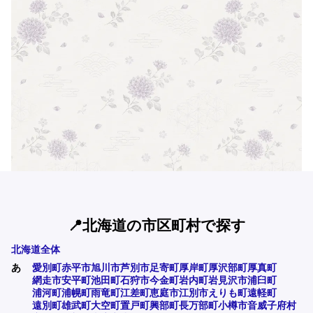
📍北海道の市区町村で探す
北海道全体
あ
愛別町
赤平市
旭川市
芦別市
足寄町
厚岸町
厚沢部町
厚真町
網走市
安平町
池田町
石狩市
今金町
岩内町
岩見沢市
浦臼町
浦河町
浦幌町
雨竜町
江差町
恵庭市
江別市
えりも町
遠軽町
遠別町
雄武町
大空町
置戸町
興部町
長万部町
小樽市
音威子府村