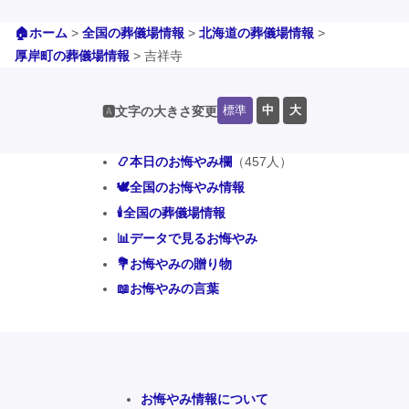
🏠ホーム
>
全国の葬儀場情報
>
北海道の葬儀場情報
>
厚岸町の葬儀場情報
>
吉祥寺
標準
中
大
🅰️文字の大きさ変更
📿本日のお悔やみ欄
（457人）
🕊️全国のお悔やみ情報
🕯️全国の葬儀場情報
📊データで見るお悔やみ
💐お悔やみの贈り物
📖お悔やみの言葉
お悔やみ情報について