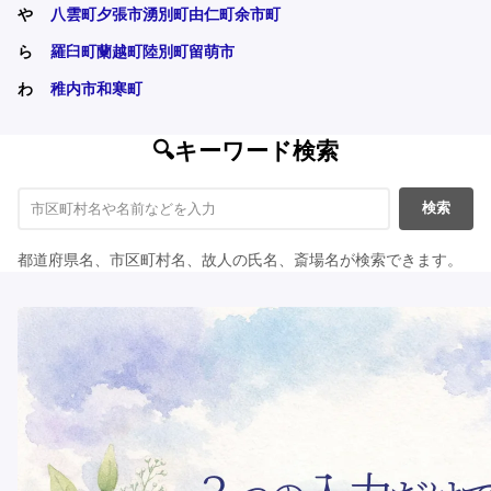
や
八雲町
夕張市
湧別町
由仁町
余市町
ら
羅臼町
蘭越町
陸別町
留萌市
わ
稚内市
和寒町
🔍キーワード検索
検索
都道府県名、市区町村名、故人の氏名、斎場名が検索できます。