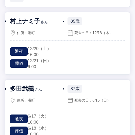
村上ナミ子
85歳
さん
住所：
港町
死去の日：
12/18
（木）
12/20
（土）
通夜
16:00
12/21
（日）
葬儀
9:00
多田武義
87歳
さん
住所：
港町
死去の日：
6/15
（日）
6/17
（火）
通夜
18:00
6/18
（水）
葬儀
10:00