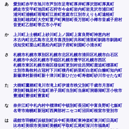
あ
愛別町
赤平市
旭川市
芦別市
足寄町
厚岸町
厚沢部町
厚真町
網走市
安平町
池田町
石狩市
今金町
岩内町
岩見沢市
浦臼町
浦河町
浦幌町
雨竜町
江差町
恵庭市
江別市
えりも町
遠軽町
遠別町
雄武町
大空町
置戸町
興部町
長万部町
小樽市
音威子府村
音更町
乙部町
帯広市
小平町
か
上川町
上士幌町
上砂川町
上ノ国町
上富良野町
神恵内村
木古内町
北広島市
北見市
喜茂別町
共和町
清里町
釧路市
釧路町
倶知安町
栗山町
黒松内町
訓子府町
剣淵町
小清水町
さ
札幌市
札幌市厚別区
札幌市北区
札幌市清田区
札幌市白石区
札幌市中央区
札幌市手稲区
札幌市豊平区
札幌市西区
札幌市東区
札幌市南区
様似町
更別村
佐呂間町
鹿追町
標茶町
士別市
島牧村
占冠村
下川町
積丹町
斜里町
白老町
白糠町
知内町
新篠津村
新得町
新十津川町
新ひだか町
寿都町
砂川市
せたな町
た
大樹町
鷹栖町
滝川市
滝上町
伊達市
秩父別町
千歳市
月形町
津別町
鶴居村
天塩町
弟子屈町
当別町
当麻町
洞爺湖町
苫小牧市
豊浦町
豊頃町
豊富町
な
奈井江町
中札内村
中標津町
中頓別町
長沼町
中富良野町
七飯町
名寄市
南幌町
新冠町
西興部村
ニセコ町
沼田町
根室市
登別市
は
函館市
羽幌町
浜頓別町
浜中町
美瑛町
東神楽町
東川町
日高町
比布町
美唄市
美深町
美幌町
平取町
広尾町
深川市
福島町