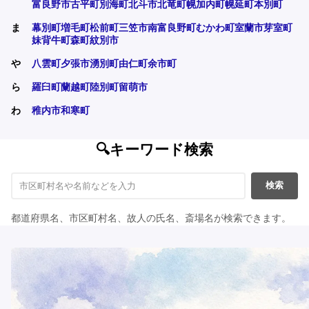
富良野市
古平町
別海町
北斗市
北竜町
幌加内町
幌延町
本別町
ま
幕別町
増毛町
松前町
三笠市
南富良野町
むかわ町
室蘭市
芽室町
妹背牛町
森町
紋別市
や
八雲町
夕張市
湧別町
由仁町
余市町
ら
羅臼町
蘭越町
陸別町
留萌市
わ
稚内市
和寒町
🔍キーワード検索
検索
都道府県名、市区町村名、故人の氏名、斎場名が検索できます。