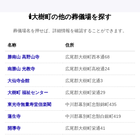
🕯️大樹町の他の葬儀場を探す
葬儀場名を押せば、詳細情報を確認することができます。
名称
住所
勝南山 高野山寺
広尾郡大樹町西本通68
南勝山 光教寺
広尾郡大樹町高校通24
大仙寺会館
広尾郡大樹町北通3
大樹町 福祉センター
広尾郡大樹町栄通29
東光寺無量寿堂信楽閣
中川郡幕別町忠類錦町435
蓮生寺
中川郡幕別町忠類白銀町419
開導寺
広尾郡大樹町栄通41