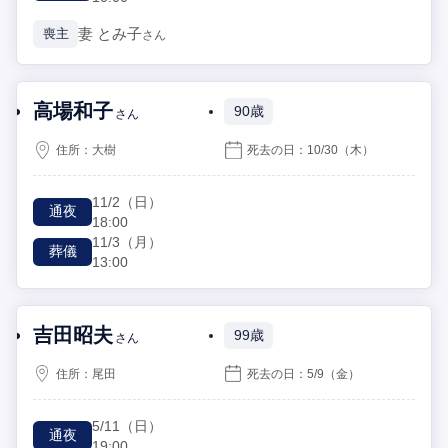
妻
とみ子
喪主
さん
高場和子
90歳
さん
住所：
大樹
死去の日：
10/30
（木）
11/2
（日）
通夜
18:00
11/3
（月）
葬儀
13:00
吉田昭夫
99歳
さん
住所：
尾田
死去の日：
5/9
（金）
5/11
（日）
通夜
19:00