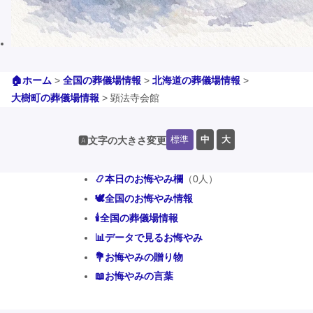
🏠ホーム
>
全国の葬儀場情報
>
北海道の葬儀場情報
>
大樹町の葬儀場情報
>
顕法寺会館
標準
中
大
🅰️文字の大きさ変更
📿本日のお悔やみ欄
（0人）
🕊️全国のお悔やみ情報
🕯️全国の葬儀場情報
📊データで見るお悔やみ
💐お悔やみの贈り物
📖お悔やみの言葉