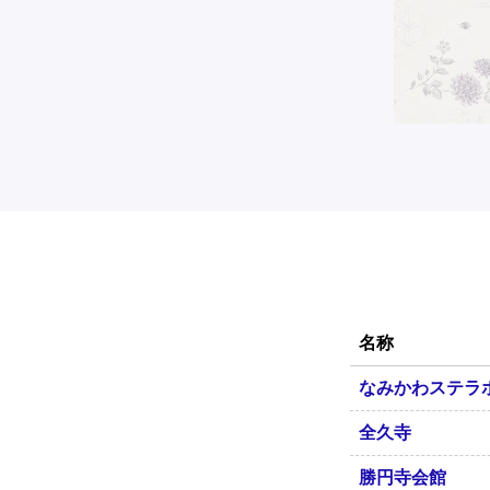
名称
なみかわステラ
全久寺
勝円寺会館