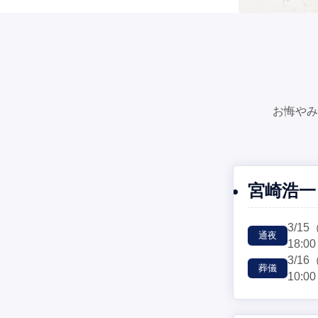
お悔やみ
宮崎浩一
3/15
通夜
18:00
3/16
葬儀
10:00