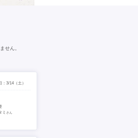
ません。
日：
3/14
（土）
妻
タミ
さん