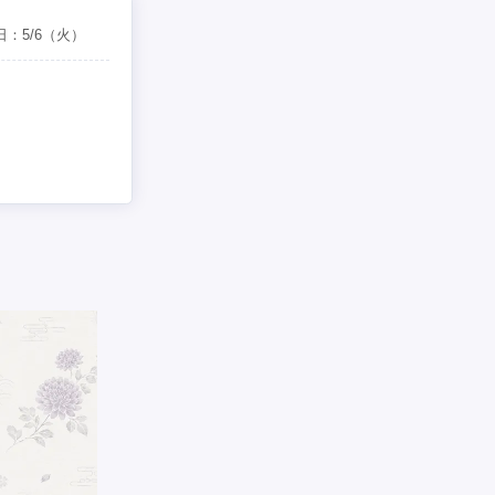
日：
5/6
（火）