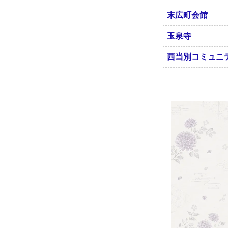
末広町会館
玉泉寺
西当別コミュニ