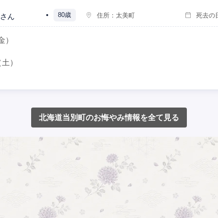
80歳
住所：
太美町
死去の
さん
金）
（土）
北海道当別町のお悔やみ情報を全て見る