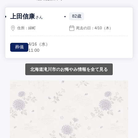
上田信康
82歳
さん
住所：
緑町
死去の日：
4/10
（木）
4/16
（水）
葬儀
11:00
北海道滝川市のお悔やみ情報を全て見る