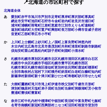
📍北海道の市区町村で探す
北海道全体
あ
愛別町
赤平市
旭川市
芦別市
足寄町
厚岸町
厚沢部町
厚真町
網走市
安平町
池田町
石狩市
今金町
岩内町
岩見沢市
浦臼町
浦河町
浦幌町
雨竜町
江差町
恵庭市
江別市
えりも町
遠軽町
遠別町
雄武町
大空町
置戸町
興部町
長万部町
小樽市
音威子府村
音更町
乙部町
帯広市
小平町
か
上川町
上士幌町
上砂川町
上ノ国町
上富良野町
神恵内村
木古内町
北広島市
北見市
喜茂別町
共和町
清里町
釧路市
釧路町
倶知安町
栗山町
黒松内町
訓子府町
剣淵町
小清水町
さ
札幌市
札幌市厚別区
札幌市北区
札幌市清田区
札幌市白石区
札幌市中央区
札幌市手稲区
札幌市豊平区
札幌市西区
札幌市東区
札幌市南区
様似町
更別村
佐呂間町
鹿追町
標茶町
士別市
島牧村
占冠村
下川町
積丹町
斜里町
白老町
白糠町
知内町
新篠津村
新得町
新十津川町
新ひだか町
寿都町
砂川市
せたな町
た
大樹町
鷹栖町
滝川市
滝上町
伊達市
秩父別町
千歳市
月形町
津別町
鶴居村
天塩町
弟子屈町
当別町
当麻町
洞爺湖町
苫小牧市
豊浦町
豊頃町
豊富町
な
奈井江町
中札内村
中標津町
中頓別町
長沼町
中富良野町
七飯町
名寄市
南幌町
新冠町
西興部村
ニセコ町
沼田町
根室市
登別市