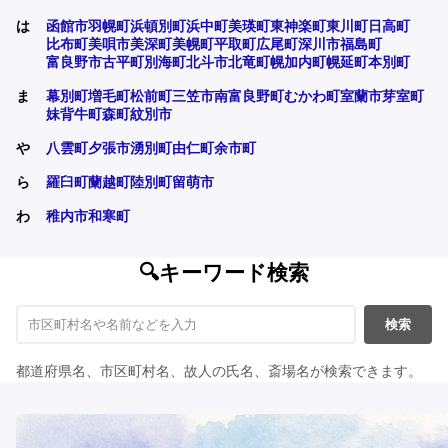
は
函館市
羽幌町
浜頓別町
浜中町
美瑛町
東神楽町
東川町
日高町
比布町
美唄市
美深町
美幌町
平取町
広尾町
深川市
福島町
富良野市
古平町
別海町
北斗市
北竜町
幌加内町
幌延町
本別町
ま
幕別町
増毛町
松前町
三笠市
南富良野町
むかわ町
室蘭市
芽室町
妹背牛町
森町
紋別市
や
八雲町
夕張市
湧別町
由仁町
余市町
ら
羅臼町
蘭越町
陸別町
留萌市
わ
稚内市
和寒町
🔍キーワード検索
検索
都道府県名、市区町村名、故人の氏名、斎場名が検索できます。