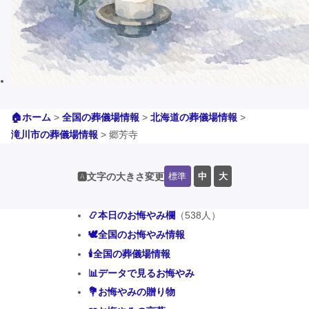
🏠ホーム
>
全国の葬儀場情報
>
北海道の葬儀場情報
>
滝川市の葬儀場情報
>
郷芳寺
標準
中
大
🅰️文字の大きさ変更
📿本日のお悔やみ欄
（538人）
🕊️全国のお悔やみ情報
🕯️全国の葬儀場情報
📊データで見るお悔やみ
💐お悔やみの贈り物