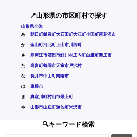
📍山形県の市区町村で探す
山形県全体
あ
朝日町
飯豊町
大石田町
大江町
小国町
尾花沢市
か
金山町
河北町
上山市
川西町
さ
寒河江市
酒田市
鮭川村
庄内町
白鷹町
新庄市
た
高畠町
鶴岡市
天童市
戸沢村
な
長井市
中山町
南陽市
は
東根市
ま
真室川町
村山市
最上町
や
山形市
山辺町
遊佐町
米沢市
🔍キーワード検索