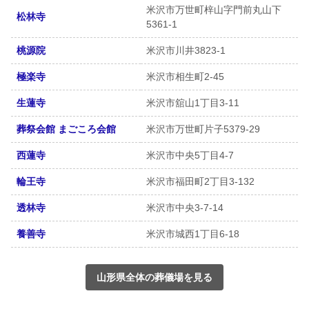
米沢市万世町梓山字門前丸山下
松林寺
5361-1
桃源院
米沢市川井3823-1
極楽寺
米沢市相生町2-45
生蓮寺
米沢市舘山1丁目3-11
葬祭会館 まごころ会館
米沢市万世町片子5379-29
西蓮寺
米沢市中央5丁目4‐7
輪王寺
米沢市福田町2丁目3-132
透林寺
米沢市中央3-7-14
養善寺
米沢市城西1丁目6-18
山形県全体の葬儀場を見る