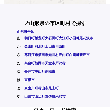
📍山形県の市区町村で探す
山形県全体
あ
朝日町
飯豊町
大石田町
大江町
小国町
尾花沢市
か
金山町
河北町
上山市
川西町
さ
寒河江市
酒田市
鮭川村
庄内町
白鷹町
新庄市
た
高畠町
鶴岡市
天童市
戸沢村
な
長井市
中山町
南陽市
は
東根市
ま
真室川町
村山市
最上町
や
山形市
山辺町
遊佐町
米沢市