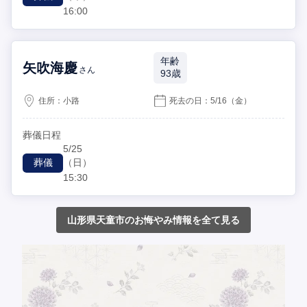
16:00
年齢
矢吹海慶
さん
93歳
住所：
小路
死去の日：
5/16
（金）
葬儀日程
5/25
（日）
葬儀
15:30
山形県天童市のお悔やみ情報を全て見る