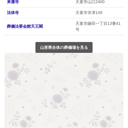
来運寺
天童市山口2400
法体寺
天童市寺津149
天童市鎌田一丁目13番41
葬儀法要会館天王閣
号
山形県全体の葬儀場を見る