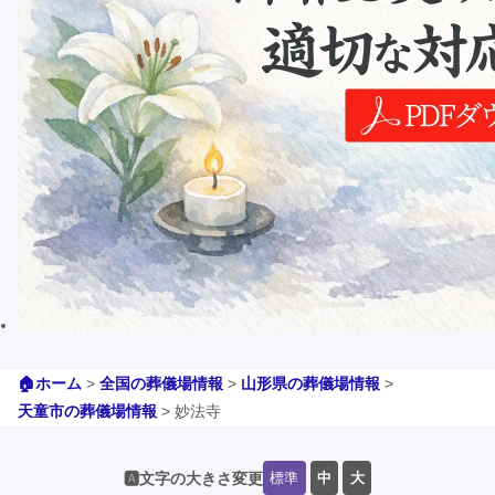
🏠ホーム
>
全国の葬儀場情報
>
山形県の葬儀場情報
>
天童市の葬儀場情報
>
妙法寺
標準
中
大
🅰️文字の大きさ変更