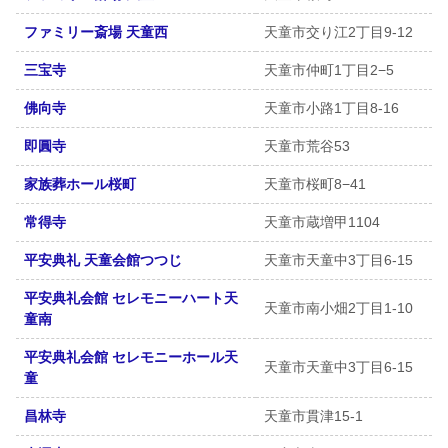
ファミリー斎場 天童西
天童市交り江2丁目9-12
三宝寺
天童市仲町1丁目2−5
佛向寺
天童市小路1丁目8-16
即圓寺
天童市荒谷53
家族葬ホール桜町
天童市桜町8−41
常得寺
天童市蔵増甲1104
平安典礼 天童会館つつじ
天童市天童中3丁目6-15
平安典礼会館 セレモニーハート天
天童市南小畑2丁目1-10
童南
平安典礼会館 セレモニーホール天
天童市天童中3丁目6-15
童
昌林寺
天童市貫津15-1