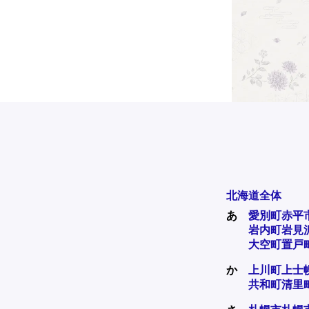
北海道全体
あ
愛別町
赤平
岩内町
岩見
大空町
置戸
か
上川町
上士
共和町
清里