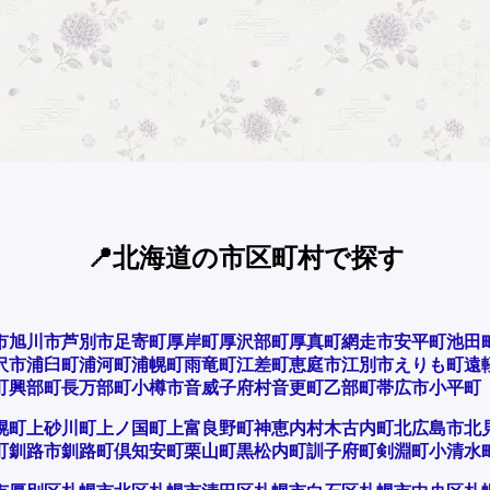
📍北海道の市区町村で探す
市
旭川市
芦別市
足寄町
厚岸町
厚沢部町
厚真町
網走市
安平町
池田
沢市
浦臼町
浦河町
浦幌町
雨竜町
江差町
恵庭市
江別市
えりも町
遠
町
興部町
長万部町
小樽市
音威子府村
音更町
乙部町
帯広市
小平町
幌町
上砂川町
上ノ国町
上富良野町
神恵内村
木古内町
北広島市
北
町
釧路市
釧路町
倶知安町
栗山町
黒松内町
訓子府町
剣淵町
小清水