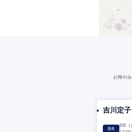
お悔やみ
吉川定子
8/8
（
通夜