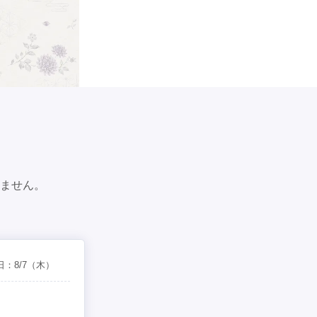
ません。
日：
8/7
（木）