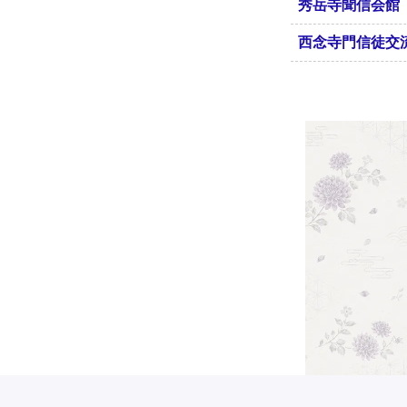
秀岳寺聞信会館
西念寺門信徒交