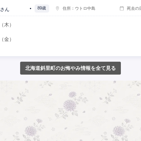
89歳
住所：
ウトロ中島
死去の
さん
（木）
（金）
北海道斜里町のお悔やみ情報を全て見る