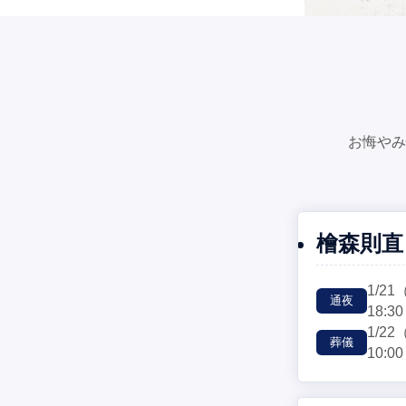
お悔やみ
檜森則直
1/21
通夜
18:30
1/22
葬儀
10:00