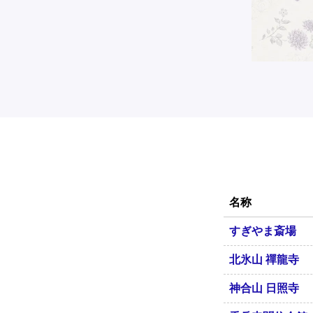
名称
すぎやま斎場
北氷山 禪龍寺
神合山 日照寺