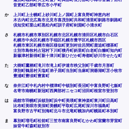
音更町
乙部町
帯広市
小平町
か
上川町
上士幌町
上砂川町
上ノ国町
上富良野町
神恵内村
木古内町
北広島市
北見市
喜茂別町
共和町
清里町
釧路市
釧路町
倶知安町
栗山町
黒松内町
訓子府町
剣淵町
小清水町
さ
札幌市
札幌市厚別区
札幌市北区
札幌市清田区
札幌市白石区
札幌市中央区
札幌市手稲区
札幌市豊平区
札幌市西区
札幌市東区
札幌市南区
様似町
更別村
佐呂間町
鹿追町
標茶町
士別市
島牧村
占冠村
下川町
積丹町
斜里町
白老町
白糠町
知内町
新篠津村
新得町
新十津川町
新ひだか町
寿都町
砂川市
せたな町
た
大樹町
鷹栖町
滝川市
滝上町
伊達市
秩父別町
千歳市
月形町
津別町
鶴居村
天塩町
弟子屈町
当別町
当麻町
洞爺湖町
苫小牧市
豊浦町
豊頃町
豊富町
な
奈井江町
中札内村
中標津町
中頓別町
長沼町
中富良野町
七飯町
名寄市
南幌町
新冠町
西興部村
ニセコ町
沼田町
根室市
登別市
は
函館市
羽幌町
浜頓別町
浜中町
美瑛町
東神楽町
東川町
日高町
比布町
美唄市
美深町
美幌町
平取町
広尾町
深川市
福島町
富良野市
古平町
別海町
北斗市
北竜町
幌加内町
幌延町
本別町
ま
幕別町
増毛町
松前町
三笠市
南富良野町
むかわ町
室蘭市
芽室町
妹背牛町
森町
紋別市