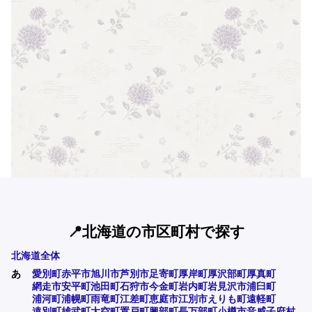
📍北海道の市区町村で探す
北海道全体
あ
愛別町
赤平市
旭川市
芦別市
足寄町
厚岸町
厚沢部町
厚真町
網走市
安平町
池田町
石狩市
今金町
岩内町
岩見沢市
浦臼町
浦河町
浦幌町
雨竜町
江差町
恵庭市
江別市
えりも町
遠軽町
遠別町
雄武町
大空町
置戸町
興部町
長万部町
小樽市
音威子府村