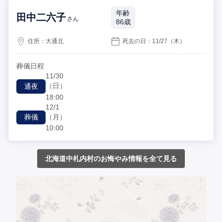
年齢
田中二六子
さん
86歳
住所：
大通北
死去の日：
11/27
（木）
葬儀日程
11/30
（日）
通夜
18:00
12/1
（月）
葬儀
10:00
北海道中札内村のお悔やみ情報を全て見る