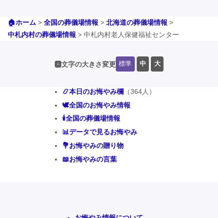
🏠ホーム
>
全国の葬儀場情報
>
北海道の葬儀場情報
>
中札内村の葬儀場情報
>
中札内村老人保健福祉センター
標準
中
大
🅰️文字の大きさ変更
📿本日のお悔やみ欄
（364人）
🕊️全国のお悔やみ情報
🕯️全国の葬儀場情報
📊データで見るお悔やみ
💐お悔やみの贈り物
📖お悔やみの言葉
お悔やみ情報について