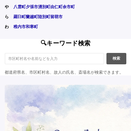
や
八雲町
夕張市
湧別町
由仁町
余市町
ら
羅臼町
蘭越町
陸別町
留萌市
わ
稚内市
和寒町
🔍キーワード検索
検索
都道府県名、市区町村名、故人の氏名、斎場名が検索できます。