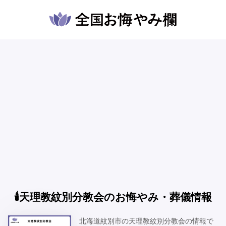
🕯️天理教紋別分教会のお悔やみ・葬儀情報
北海道紋別市の天理教紋別分教会の情報で