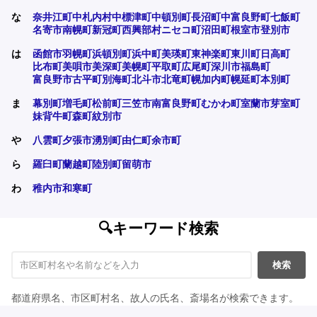
な
奈井江町
中札内村
中標津町
中頓別町
長沼町
中富良野町
七飯町
名寄市
南幌町
新冠町
西興部村
ニセコ町
沼田町
根室市
登別市
は
函館市
羽幌町
浜頓別町
浜中町
美瑛町
東神楽町
東川町
日高町
比布町
美唄市
美深町
美幌町
平取町
広尾町
深川市
福島町
富良野市
古平町
別海町
北斗市
北竜町
幌加内町
幌延町
本別町
ま
幕別町
増毛町
松前町
三笠市
南富良野町
むかわ町
室蘭市
芽室町
妹背牛町
森町
紋別市
や
八雲町
夕張市
湧別町
由仁町
余市町
ら
羅臼町
蘭越町
陸別町
留萌市
わ
稚内市
和寒町
🔍キーワード検索
検索
都道府県名、市区町村名、故人の氏名、斎場名が検索できます。