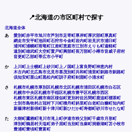
📍北海道の市区町村で探す
北海道全体
あ
愛別町
赤平市
旭川市
芦別市
足寄町
厚岸町
厚沢部町
厚真町
網走市
安平町
池田町
石狩市
今金町
岩内町
岩見沢市
浦臼町
浦河町
浦幌町
雨竜町
江差町
恵庭市
江別市
えりも町
遠軽町
遠別町
雄武町
大空町
置戸町
興部町
長万部町
小樽市
音威子府村
音更町
乙部町
帯広市
小平町
か
上川町
上士幌町
上砂川町
上ノ国町
上富良野町
神恵内村
木古内町
北広島市
北見市
喜茂別町
共和町
清里町
釧路市
釧路町
倶知安町
栗山町
黒松内町
訓子府町
剣淵町
小清水町
さ
札幌市
札幌市厚別区
札幌市北区
札幌市清田区
札幌市白石区
札幌市中央区
札幌市手稲区
札幌市豊平区
札幌市西区
札幌市東区
札幌市南区
様似町
更別村
佐呂間町
鹿追町
標茶町
士別市
島牧村
占冠村
下川町
積丹町
斜里町
白老町
白糠町
知内町
新篠津村
新得町
新十津川町
新ひだか町
寿都町
砂川市
せたな町
た
大樹町
鷹栖町
滝川市
滝上町
伊達市
秩父別町
千歳市
月形町
津別町
鶴居村
天塩町
弟子屈町
当別町
当麻町
洞爺湖町
苫小牧市
豊浦町
豊頃町
豊富町