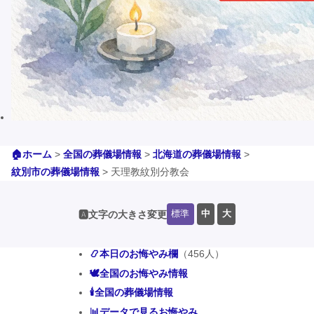
🏠ホーム
>
全国の葬儀場情報
>
北海道の葬儀場情報
>
紋別市の葬儀場情報
>
天理教紋別分教会
標準
中
大
🅰️文字の大きさ変更
📿本日のお悔やみ欄
（456人）
🕊️全国のお悔やみ情報
🕯️全国の葬儀場情報
📊データで見るお悔やみ