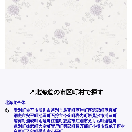
📍北海道の市区町村で探す
北海道全体
あ
愛別町
赤平市
旭川市
芦別市
足寄町
厚岸町
厚沢部町
厚真町
網走市
安平町
池田町
石狩市
今金町
岩内町
岩見沢市
浦臼町
浦河町
浦幌町
雨竜町
江差町
恵庭市
江別市
えりも町
遠軽町
遠別町
雄武町
大空町
置戸町
興部町
長万部町
小樽市
音威子府村
音更町
乙部町
帯広市
小平町