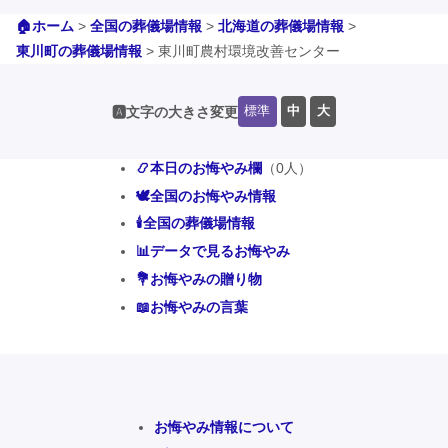
🏠ホーム
>
全国の葬儀場情報
>
北海道の葬儀場情報
>
東川町の葬儀場情報
>
東川町農村環境改善センター
標準
中
大
🅰️文字の大きさ変更
📿本日のお悔やみ欄
（0人）
🕊️全国のお悔やみ情報
🕯️全国の葬儀場情報
📊データで見るお悔やみ
💐お悔やみの贈り物
📖お悔やみの言葉
お悔やみ情報について