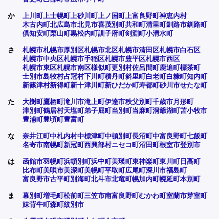
か
上川町
上士幌町
上砂川町
上ノ国町
上富良野町
神恵内村
木古内町
北広島市
北見市
喜茂別町
共和町
清里町
釧路市
釧路町
倶知安町
栗山町
黒松内町
訓子府町
剣淵町
小清水町
さ
札幌市
札幌市厚別区
札幌市北区
札幌市清田区
札幌市白石区
札幌市中央区
札幌市手稲区
札幌市豊平区
札幌市西区
札幌市東区
札幌市南区
様似町
更別村
佐呂間町
鹿追町
標茶町
士別市
島牧村
占冠村
下川町
積丹町
斜里町
白老町
白糠町
知内町
新篠津村
新得町
新十津川町
新ひだか町
寿都町
砂川市
せたな町
た
大樹町
鷹栖町
滝川市
滝上町
伊達市
秩父別町
千歳市
月形町
津別町
鶴居村
天塩町
弟子屈町
当別町
当麻町
洞爺湖町
苫小牧市
豊浦町
豊頃町
豊富町
な
奈井江町
中札内村
中標津町
中頓別町
長沼町
中富良野町
七飯町
名寄市
南幌町
新冠町
西興部村
ニセコ町
沼田町
根室市
登別市
は
函館市
羽幌町
浜頓別町
浜中町
美瑛町
東神楽町
東川町
日高町
比布町
美唄市
美深町
美幌町
平取町
広尾町
深川市
福島町
富良野市
古平町
別海町
北斗市
北竜町
幌加内町
幌延町
本別町
ま
幕別町
増毛町
松前町
三笠市
南富良野町
むかわ町
室蘭市
芽室町
妹背牛町
森町
紋別市