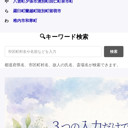
や
八雲町
夕張市
湧別町
由仁町
余市町
ら
羅臼町
蘭越町
陸別町
留萌市
わ
稚内市
和寒町
🔍キーワード検索
検索
都道府県名、市区町村名、故人の氏名、斎場名が検索できます。