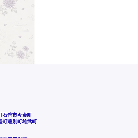
町
石狩市
今金町
軽町
遠別町
雄武町