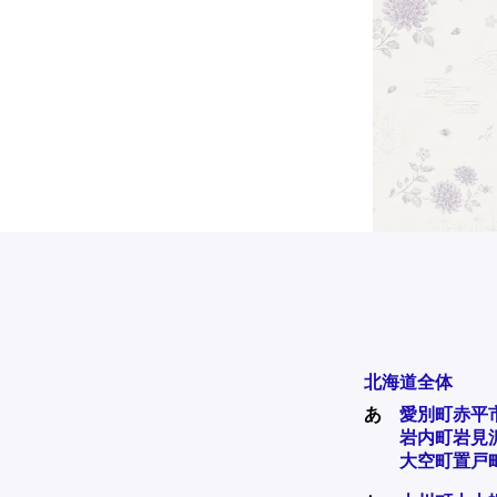
北海道全体
あ
愛別町
赤平
岩内町
岩見
大空町
置戸