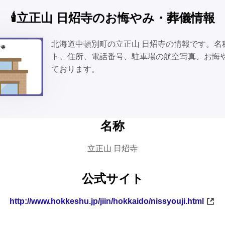
🕯️立正山 日炤寺のお悔やみ・葬儀情報
北海道中頓別町の立正山 日炤寺の情報です。名
ト、住所、電話番号、駐車場の航空写真、お悔
ております。
名称
立正山 日炤寺
公式サイト
http://www.hokkeshu.jp/jiin/hokkaido/nissyouji.html