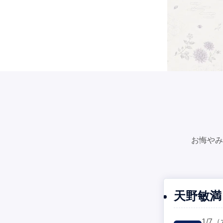
お悔やみ
天野敏満
1/7
（