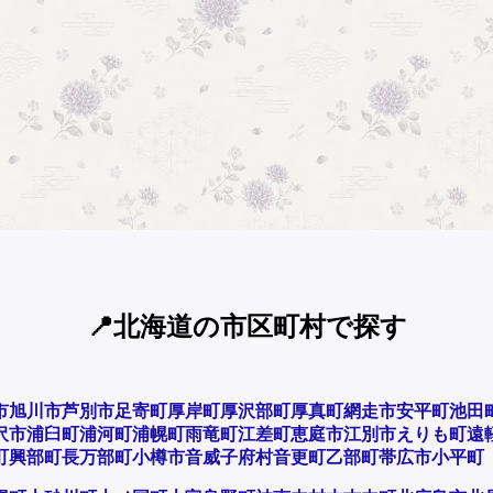
📍北海道の市区町村で探す
市
旭川市
芦別市
足寄町
厚岸町
厚沢部町
厚真町
網走市
安平町
池田
沢市
浦臼町
浦河町
浦幌町
雨竜町
江差町
恵庭市
江別市
えりも町
遠
町
興部町
長万部町
小樽市
音威子府村
音更町
乙部町
帯広市
小平町