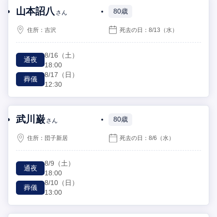
山本詔八
80歳
さん
住所：
吉沢
死去の日：
8/13
（水）
8/16
（土）
通夜
18:00
8/17
（日）
葬儀
12:30
武川巌
80歳
さん
住所：
団子新居
死去の日：
8/6
（水）
8/9
（土）
通夜
18:00
8/10
（日）
葬儀
13:00