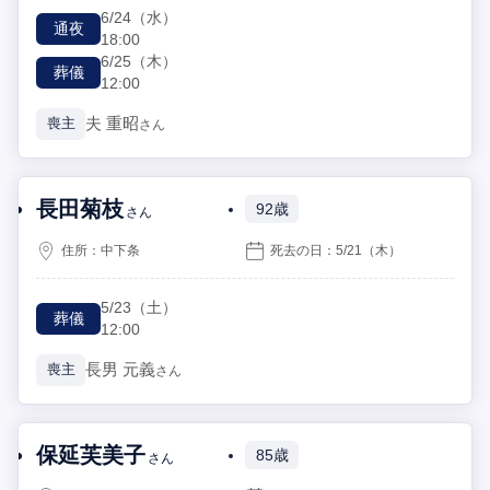
6/24
（水）
通夜
18:00
6/25
（木）
葬儀
12:00
夫
重昭
喪主
さん
長田菊枝
92歳
さん
住所：
中下条
死去の日：
5/21
（木）
5/23
（土）
葬儀
12:00
長男
元義
喪主
さん
保延芙美子
85歳
さん