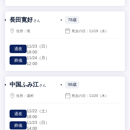
長田寛好
78歳
さん
住所：
境
死去の日：
11/19
（水）
11/23
（日）
通夜
18:00
11/24
（月）
葬儀
12:00
中国ふみ江
98歳
さん
住所：
湯村
死去の日：
11/20
（木）
11/22
（土）
通夜
18:00
11/23
（日）
葬儀
14:00