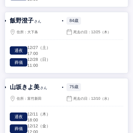
飯野澄子
84歳
さん
住所：
大下条
死去の日：
12/25
（木）
12/27
（土）
通夜
17:00
12/28
（日）
葬儀
11:00
山坂きよ美
75歳
さん
住所：
富竹新田
死去の日：
12/10
（水）
12/11
（木）
通夜
18:00
12/12
（金）
葬儀
12:00