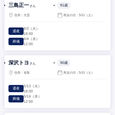
三島正一
91歳
さん
住所：
大垈
死去の日：
5/31
（土）
6/3
（火）
通夜
18:00
6/4
（水）
葬儀
12:00
深沢トヨ
90歳
さん
住所：
名取
死去の日：
5/10
（土）
5/13
（火）
通夜
18:00
5/14
（水）
葬儀
12:00