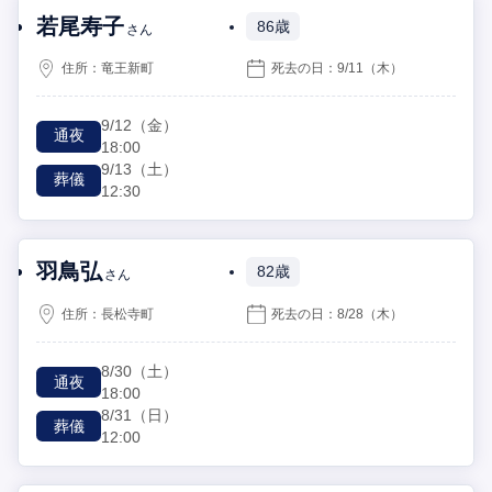
若尾寿子
86歳
さん
住所：
竜王新町
死去の日：
9/11
（木）
9/12
（金）
通夜
18:00
9/13
（土）
葬儀
12:30
羽鳥弘
82歳
さん
住所：
長松寺町
死去の日：
8/28
（木）
8/30
（土）
通夜
18:00
8/31
（日）
葬儀
12:00