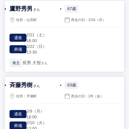
鷹野秀男
67歳
さん
住所：
山宮町
死去の日：
2/16
（月）
2/21
（土）
通夜
18:00
2/22
（日）
葬儀
13:30
長男
大智
喪主
さん
斉藤秀樹
63歳
さん
住所：
平瀬町
死去の日：
2/6
（金）
2/9
（月）
通夜
18:00
2/10
（火）
葬儀
12:00