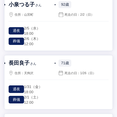
小泉つる子
92歳
さん
住所：
山宮町
死去の日：
2/2
（日）
2/5
（水）
通夜
18:00
2/6
（木）
葬儀
12:00
長田良子
71歳
さん
住所：
天狗沢
死去の日：
1/26
（日）
1/31
（金）
通夜
18:00
2/1
（土）
葬儀
12:00