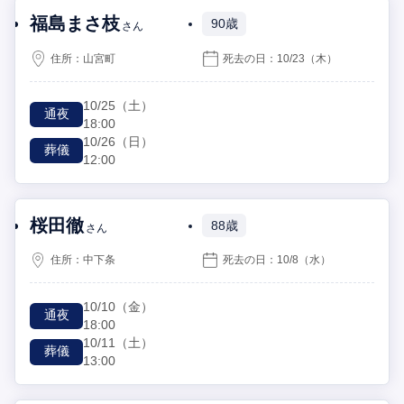
福島まさ枝
90歳
さん
住所：
山宮町
死去の日：
10/23
（木）
10/25
（土）
通夜
18:00
10/26
（日）
葬儀
12:00
桜田徹
88歳
さん
住所：
中下条
死去の日：
10/8
（水）
10/10
（金）
通夜
18:00
10/11
（土）
葬儀
13:00