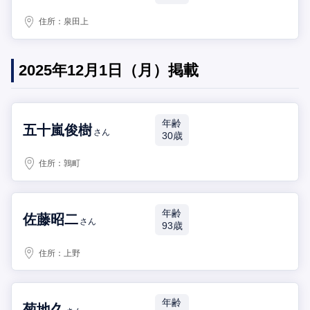
住所：
泉田上
2025年12月1日（月）掲載
年齢
五十嵐俊樹
さん
30歳
住所：
鶉町
年齢
佐藤昭二
さん
93歳
住所：
上野
年齢
菊地久