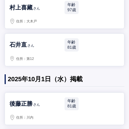
年齢
村上喜藏
さん
97歳
住所：
大木戸
年齢
石井直
さん
81歳
住所：
第12
2025年10月1日（水）掲載
年齢
後藤正勝
さん
81歳
住所：
川内