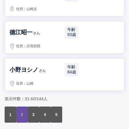
住所：
山崎北
年齢
德江昭一
さん
93歳
住所：
石母田西
年齢
小野ヨシノ
さん
84歳
住所：
山根
表示件数：31-60/144人
1
2
3
4
5