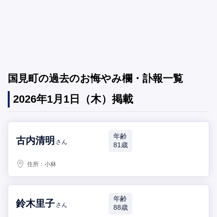
国見町の過去のお悔やみ欄・訃報一覧
2026年1月1日（木）掲載
年齢
古内清明
さん
81歳
住所：
小林
年齢
鈴木里子
さん
88歳