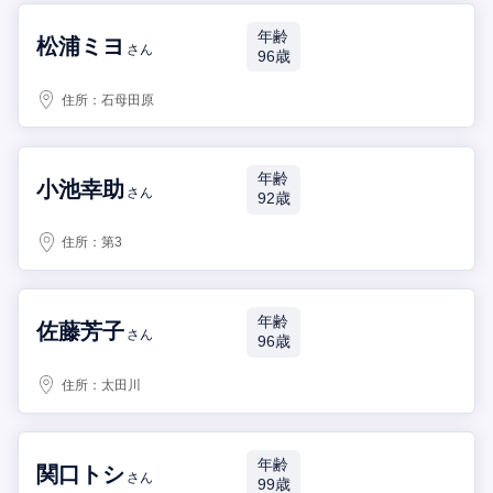
年齢
松浦ミヨ
さん
96歳
住所：
石母田原
年齢
小池幸助
さん
92歳
住所：
第3
年齢
佐藤芳子
さん
96歳
住所：
太田川
年齢
関口トシ
さん
99歳