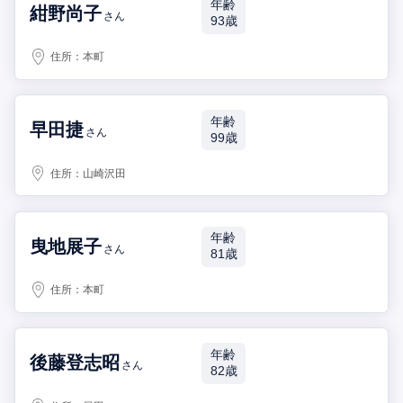
年齢
紺野尚子
さん
93歳
住所：
本町
年齢
早田捷
さん
99歳
住所：
山崎沢田
年齢
曳地展子
さん
81歳
住所：
本町
年齢
後藤登志昭
さん
82歳