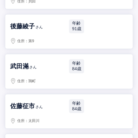
住所：
貝田
年齢
後藤綾子
さん
91歳
住所：
第9
年齢
武田滿
さん
84歳
住所：
鶉町
年齢
佐藤征市
さん
84歳
住所：
太田川