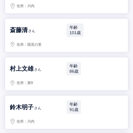
住所：
川内
年齢
斎藤清
さん
101歳
住所：
国見の里
年齢
村上文雄
さん
86歳
住所：
第9
年齢
鈴木明子
さん
91歳
住所：
川内