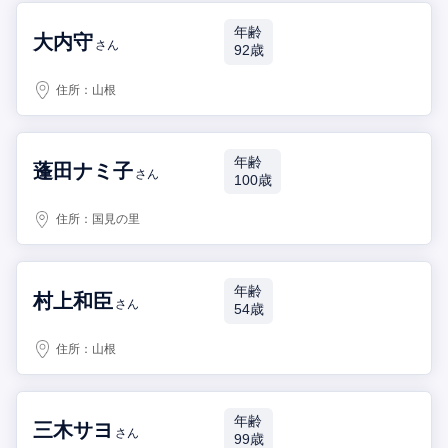
年齢
大内守
さん
92歳
住所：
山根
年齢
蓬田ナミ子
さん
100歳
住所：
国見の里
年齢
村上和臣
さん
54歳
住所：
山根
年齢
三木サヨ
さん
99歳