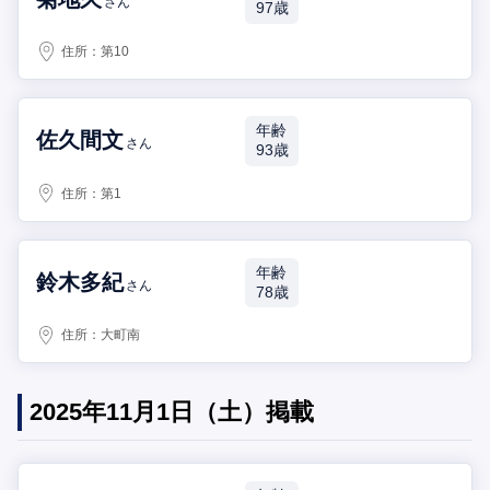
さん
97歳
住所：
第10
年齢
佐久間文
さん
93歳
住所：
第1
年齢
鈴木多紀
さん
78歳
住所：
大町南
2025年11月1日（土）掲載