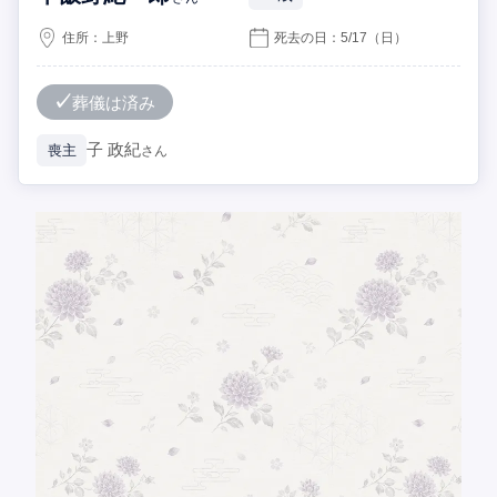
住所：
上野
死去の日：
5/17
（日）
葬儀は済み
子
政紀
喪主
さん