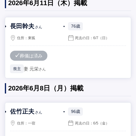
2026年6月11日（木）掲載
長田幹夫
76歳
さん
住所：
東狐
死去の日：
6/7
（日）
葬儀は済み
妻
元栄
喪主
さん
2026年6月8日（月）掲載
佐竹正夫
96歳
さん
住所：
一宿
死去の日：
6/5
（金）