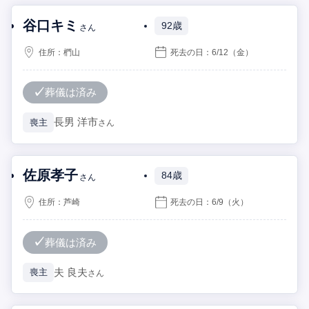
谷口キミ
92歳
さん
住所：
椚山
死去の日：
6/12
（金）
葬儀は済み
長男
洋市
喪主
さん
佐原孝子
84歳
さん
住所：
芦崎
死去の日：
6/9
（火）
葬儀は済み
夫
良夫
喪主
さん