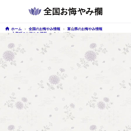
ホーム
全国のお悔やみ情報
富山県のお悔やみ情報
入善町のお悔やみ情報
2ページ目