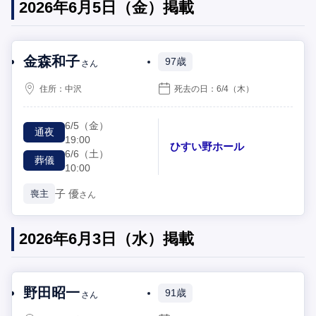
2026年6月5日（金）掲載
金森和子
97歳
さん
住所：
中沢
死去の日：
6/4
（木）
6/5
（金）
通夜
19:00
ひすい野ホール
6/6
（土）
葬儀
10:00
子
優
喪主
さん
2026年6月3日（水）掲載
野田昭一
91歳
さん