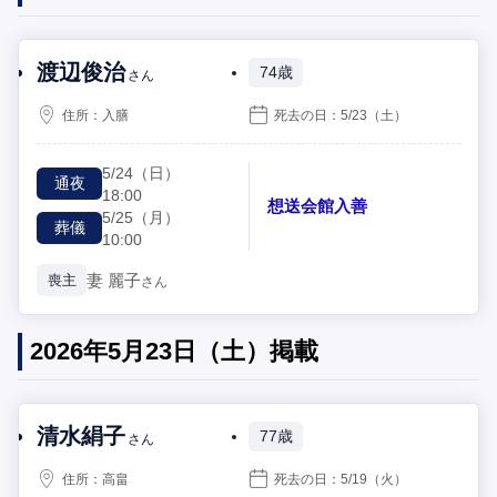
渡辺俊治
74歳
さん
住所：
入膳
死去の日：
5/23
（土）
5/24
（日）
通夜
18:00
想送会館入善
5/25
（月）
葬儀
10:00
妻
麗子
喪主
さん
2026年5月23日（土）掲載
清水絹子
77歳
さん
住所：
高畠
死去の日：
5/19
（火）