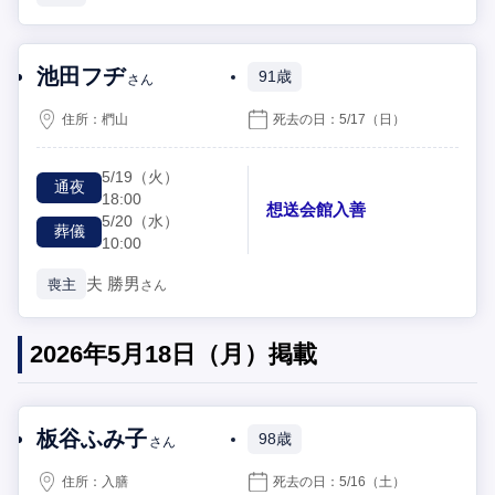
池田フヂ
91歳
さん
住所：
椚山
死去の日：
5/17
（日）
5/19
（火）
通夜
18:00
想送会館入善
5/20
（水）
葬儀
10:00
夫
勝男
喪主
さん
2026年5月18日（月）掲載
板谷ふみ子
98歳
さん
住所：
入膳
死去の日：
5/16
（土）