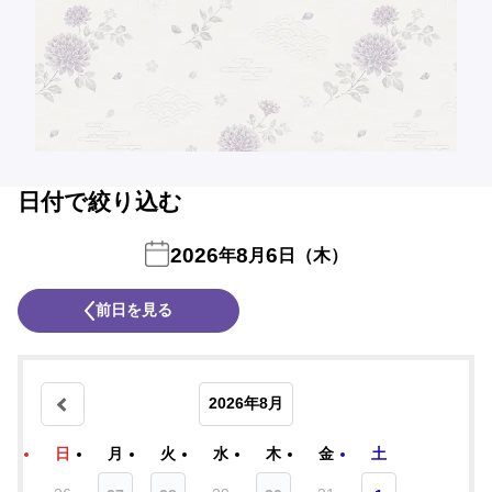
日付で絞り込む
2026
8
6
年
月
日（木）
前日を見る
2026年8月
日
月
火
水
木
金
土