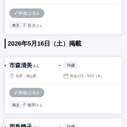
葬儀は済み
子
良夫
喪主
さん
2026年5月16日（土）掲載
市森清美
76歳
さん
住所：
浦山新
死去の日：
5/12
（火）
葬儀は済み
子
敏和
喪主
さん
西島靜子
76歳