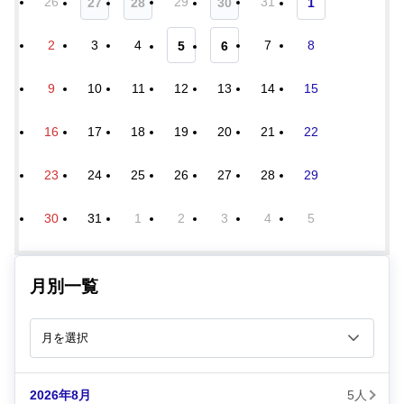
26
29
31
27
28
30
1
2
3
4
7
8
5
6
9
10
11
12
13
14
15
16
17
18
19
20
21
22
23
24
25
26
27
28
29
30
31
1
2
3
4
5
月別一覧
2026年8月
5人