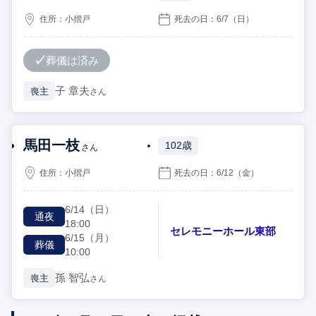
住所：
小摺戸
死去の日：
6/7
（日）
葬儀は済み
子
章夫
喪主
さん
馬田一枝
102歳
さん
住所：
小摺戸
死去の日：
6/12
（金）
6/14
（日）
通夜
18:00
セレモニーホール東部
6/15
（月）
葬儀
10:00
孫
智弘
喪主
さん