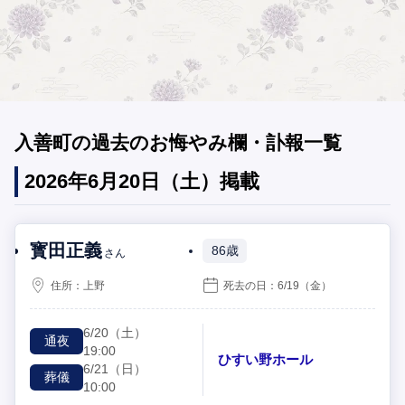
入善町の過去のお悔やみ欄・訃報一覧
2026年6月20日（土）掲載
寳田正義
86歳
さん
住所：
上野
死去の日：
6/19
（金）
6/20
（土）
通夜
19:00
ひすい野ホール
6/21
（日）
葬儀
10:00