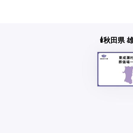
🕯️秋田県