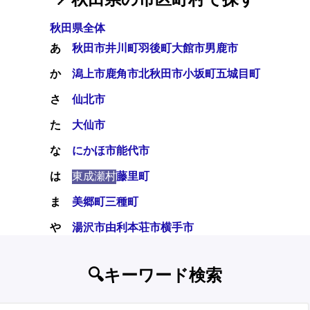
秋田県全体
あ
秋田市
井川町
羽後町
大館市
男鹿市
か
潟上市
鹿角市
北秋田市
小坂町
五城目町
さ
仙北市
た
大仙市
な
にかほ市
能代市
は
東成瀬村
藤里町
ま
美郷町
三種町
や
湯沢市
由利本荘市
横手市
🔍キーワード検索