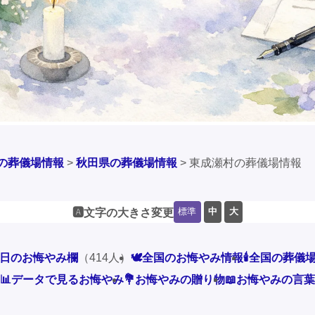
の葬儀場情報
>
秋田県の葬儀場情報
>
東成瀬村の葬儀場情報
標準
中
大
🅰️文字の大きさ変更
本日のお悔やみ欄
（414人）
🕊️全国のお悔やみ情報
🕯️全国の葬儀
📊データで見るお悔やみ
💐お悔やみの贈り物
📖お悔やみの言葉