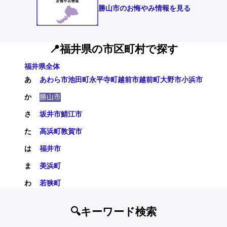
勝山市のお悔やみ情報を見る
📍福井県の市区町村で探す
福井県全体
あ
あわら市
池田町
永平寺町
越前市
越前町
大野市
小浜市
か
勝山市
さ
坂井市
鯖江市
た
高浜町
敦賀市
は
福井市
ま
美浜町
わ
若狭町
🔍キーワード検索