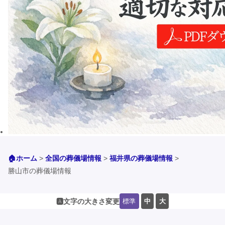
🏠ホーム
>
全国の葬儀場情報
>
福井県の葬儀場情報
>
勝山市の葬儀場情報
標準
中
大
🅰️文字の大きさ変更