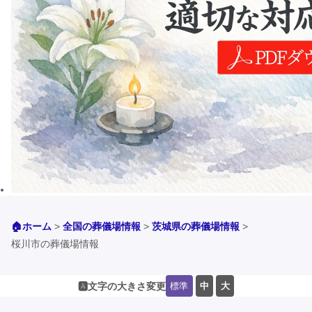
🏠ホーム
>
全国の葬儀場情報
>
茨城県の葬儀場情報
>
桜川市の葬儀場情報
標準
中
大
🅰️文字の大きさ変更