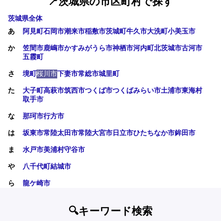
📍茨城県の市区町村で探す
茨城県全体
あ
阿見町
石岡市
潮来市
稲敷市
茨城町
牛久市
大洗町
小美玉市
か
笠間市
鹿嶋市
かすみがうら市
神栖市
河内町
北茨城市
古河市
五霞町
さ
境町
桜川市
下妻市
常総市
城里町
た
大子町
高萩市
筑西市
つくば市
つくばみらい市
土浦市
東海村
取手市
な
那珂市
行方市
は
坂東市
常陸太田市
常陸大宮市
日立市
ひたちなか市
鉾田市
ま
水戸市
美浦村
守谷市
や
八千代町
結城市
ら
龍ケ崎市
🔍キーワード検索