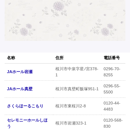
名称
住所
電話番号
桜川市中泉字星ﾉ宮378-
0296-70-
JAホール岩瀬
1
8255
0296-55-
JAホール真壁
桜川市真壁町飯塚951-1
5500
0120-44-
さくらほーるこもり
桜川市東桜川2-8
4483
セレモニーホールしほ
0120-568-
桜川市岩瀬323-1
う
830