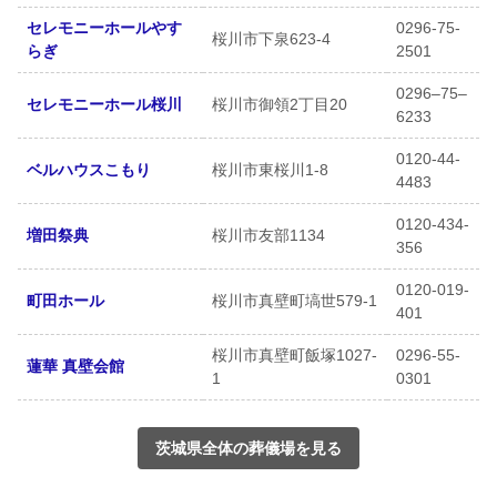
セレモニーホールやす
0296-75-
桜川市下泉623-4
らぎ
2501
0296‒75‒
セレモニーホール桜川
桜川市御領2丁目20
6233
0120-44-
ベルハウスこもり
桜川市東桜川1-8
4483
0120-434-
増田祭典
桜川市友部1134
356
0120-019-
町田ホール
桜川市真壁町塙世579-1
401
桜川市真壁町飯塚1027-
0296-55-
蓮華 真壁会館
1
0301
茨城県全体の葬儀場を見る