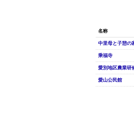
名称
中里母と子憩の
乘福寺
愛別地区農業研
愛山公民館