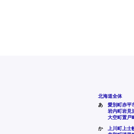
北海道全体
あ
愛別町
赤平
岩内町
岩見
大空町
置戸
か
上川町
上士