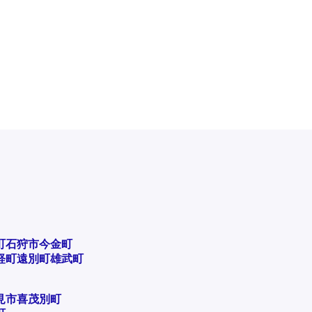
町
石狩市
今金町
軽町
遠別町
雄武町
見市
喜茂別町