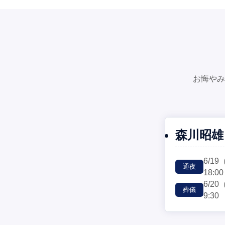
お悔やみ
森川昭雄
6/19
通夜
18:00
6/20
葬儀
9:30