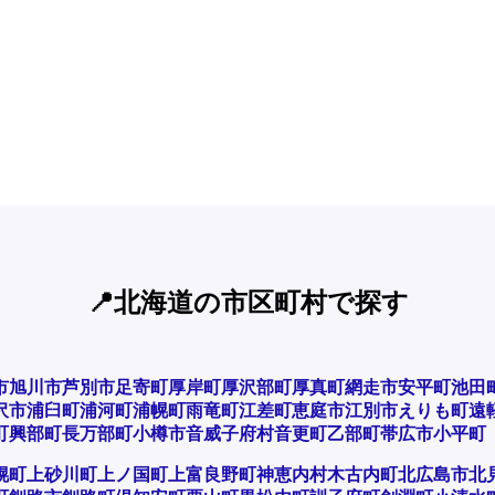
📍北海道の市区町村で探す
市
旭川市
芦別市
足寄町
厚岸町
厚沢部町
厚真町
網走市
安平町
池田
沢市
浦臼町
浦河町
浦幌町
雨竜町
江差町
恵庭市
江別市
えりも町
遠
町
興部町
長万部町
小樽市
音威子府村
音更町
乙部町
帯広市
小平町
幌町
上砂川町
上ノ国町
上富良野町
神恵内村
木古内町
北広島市
北