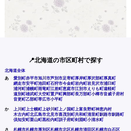
📍北海道の市区町村で探す
北海道全体
あ
愛別町
赤平市
旭川市
芦別市
足寄町
厚岸町
厚沢部町
厚真町
網走市
安平町
池田町
石狩市
今金町
岩内町
岩見沢市
浦臼町
浦河町
浦幌町
雨竜町
江差町
恵庭市
江別市
えりも町
遠軽町
遠別町
雄武町
大空町
置戸町
興部町
長万部町
小樽市
音威子府村
音更町
乙部町
帯広市
小平町
か
上川町
上士幌町
上砂川町
上ノ国町
上富良野町
神恵内村
木古内町
北広島市
北見市
喜茂別町
共和町
清里町
釧路市
釧路町
倶知安町
栗山町
黒松内町
訓子府町
剣淵町
小清水町
さ
札幌市
札幌市厚別区
札幌市北区
札幌市清田区
札幌市白石区