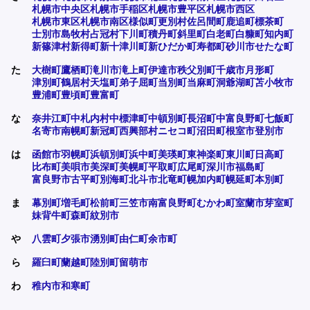
札幌市中央区
札幌市手稲区
札幌市豊平区
札幌市西区
札幌市東区
札幌市南区
様似町
更別村
佐呂間町
鹿追町
標茶町
士別市
島牧村
占冠村
下川町
積丹町
斜里町
白老町
白糠町
知内町
新篠津村
新得町
新十津川町
新ひだか町
寿都町
砂川市
せたな町
た
大樹町
鷹栖町
滝川市
滝上町
伊達市
秩父別町
千歳市
月形町
津別町
鶴居村
天塩町
弟子屈町
当別町
当麻町
洞爺湖町
苫小牧市
豊浦町
豊頃町
豊富町
な
奈井江町
中札内村
中標津町
中頓別町
長沼町
中富良野町
七飯町
名寄市
南幌町
新冠町
西興部村
ニセコ町
沼田町
根室市
登別市
は
函館市
羽幌町
浜頓別町
浜中町
美瑛町
東神楽町
東川町
日高町
比布町
美唄市
美深町
美幌町
平取町
広尾町
深川市
福島町
富良野市
古平町
別海町
北斗市
北竜町
幌加内町
幌延町
本別町
ま
幕別町
増毛町
松前町
三笠市
南富良野町
むかわ町
室蘭市
芽室町
妹背牛町
森町
紋別市
や
八雲町
夕張市
湧別町
由仁町
余市町
ら
羅臼町
蘭越町
陸別町
留萌市
わ
稚内市
和寒町