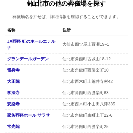
🕯️仙北市の他の葬儀場を探す
葬儀場名を押せば、詳細情報を確認することができます。
名称
住所
JA葬祭 虹のホールエテル
大仙市四ツ屋上百瀬19−1
ナ
グランデールガーデン
仙北市角館町古城山18-12
報身寺
仙北市角館町西勝楽町10
大正院
仙北市西木町上荒井寺村42
学法寺
仙北市角館町西勝楽町63
安楽寺
仙北市西木町小山田八津335
家族葬祭ホール サラサ
仙北市角館町表町上丁22-6
常光院
仙北市角館町西勝楽町25