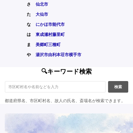
さ
仙北市
た
大仙市
な
にかほ市
能代市
は
東成瀬村
藤里町
ま
美郷町
三種町
や
湯沢市
由利本荘市
横手市
🔍キーワード検索
検索
都道府県名、市区町村名、故人の氏名、斎場名が検索できます。