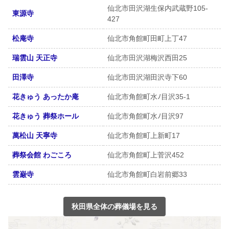
仙北市田沢湖生保内武蔵野105-
東源寺
427
松庵寺
仙北市角館町田町上丁47
瑞雲山 天正寺
仙北市田沢湖梅沢西田25
田澤寺
仙北市田沢湖田沢寺下60
花きゅう あったか庵
仙北市角館町水ﾉ目沢35-1
花きゅう 葬祭ホール
仙北市角館町水ﾉ目沢97
萬松山 天寧寺
仙北市角館町上新町17
葬祭会館 わごころ
仙北市角館町上菅沢452
雲巌寺
仙北市角館町白岩前郷33
秋田県全体の葬儀場を見る