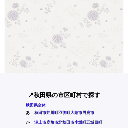
📍秋田県の市区町村で探す
秋田県全体
あ
秋田市
井川町
羽後町
大館市
男鹿市
か
潟上市
鹿角市
北秋田市
小坂町
五城目町