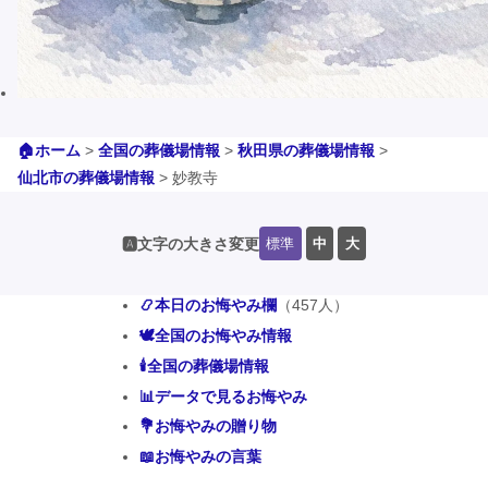
🏠ホーム
>
全国の葬儀場情報
>
秋田県の葬儀場情報
>
仙北市の葬儀場情報
>
妙教寺
標準
中
大
🅰️文字の大きさ変更
📿本日のお悔やみ欄
（457人）
🕊️全国のお悔やみ情報
🕯️全国の葬儀場情報
📊データで見るお悔やみ
💐お悔やみの贈り物
📖お悔やみの言葉