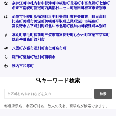
な
奈井江町
中札内村
中標津町
中頓別町
長沼町
中富良野町
七飯町
名寄市
南幌町
新冠町
西興部村
ニセコ町
沼田町
根室市
登別市
は
函館市
羽幌町
浜頓別町
浜中町
美瑛町
東神楽町
東川町
日高町
比布町
美唄市
美深町
美幌町
平取町
広尾町
深川市
福島町
富良野市
古平町
別海町
北斗市
北竜町
幌加内町
幌延町
本別町
ま
幕別町
増毛町
松前町
三笠市
南富良野町
むかわ町
室蘭市
芽室町
妹背牛町
森町
紋別市
や
八雲町
夕張市
湧別町
由仁町
余市町
ら
羅臼町
蘭越町
陸別町
留萌市
わ
稚内市
和寒町
🔍キーワード検索
検索
都道府県名、市区町村名、故人の氏名、斎場名が検索できます。