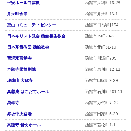
平安ホール白雲殿
函館市大縄町16-28
弁天町会館
函館市弁天町13-1
恵山コミュニティセンター
函館市日ﾉ浜町154
日本キリスト教会 函館相生教会
函館市本町29-8
日本基督教団 函館教会
函館市元町31-19
曹洞宗曹覚寺
函館市川汲町799
本願寺函館別院
函館市東川町12-12
瑞龍山 大称寺
函館市田家町9-29
真想庵 はこだてホール
函館市石川町461-11
萬年寺
函館市万代町7−22
赤坂中央斎場
函館市田家町5-29
高龍寺 音羽ホール
函館市若松町1-1