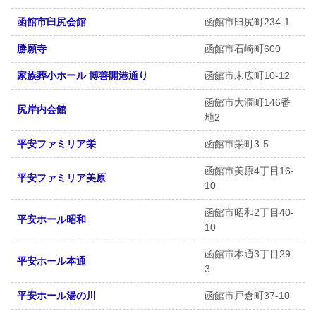
函館市臼尻会館
函館市臼尻町234-1
勝願寺
函館市石崎町600
家族葬小ホール 博善開港通り
函館市末広町10-12
函館市大澗町146番
尻岸内会館
地2
平安ファミリア栄
函館市栄町3-5
函館市美原4丁目16-
平安ファミリア美原
10
函館市昭和2丁目40-
平安ホール昭和
10
函館市本通3丁目29-
平安ホール本通
3
平安ホール湯の川
函館市戸倉町37-10