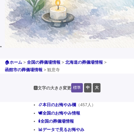
🏠ホーム
>
全国の葬儀場情報
>
北海道の葬儀場情報
>
函館市の葬儀場情報
>
観意寺
標準
中
大
🅰️文字の大きさ変更
📿本日のお悔やみ欄
（457人）
🕊️全国のお悔やみ情報
🕯️全国の葬儀場情報
📊データで見るお悔やみ