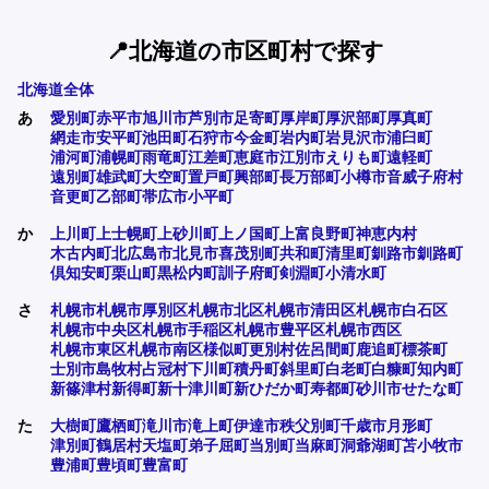
📍北海道の市区町村で探す
北海道全体
あ
愛別町
赤平市
旭川市
芦別市
足寄町
厚岸町
厚沢部町
厚真町
網走市
安平町
池田町
石狩市
今金町
岩内町
岩見沢市
浦臼町
浦河町
浦幌町
雨竜町
江差町
恵庭市
江別市
えりも町
遠軽町
遠別町
雄武町
大空町
置戸町
興部町
長万部町
小樽市
音威子府村
音更町
乙部町
帯広市
小平町
か
上川町
上士幌町
上砂川町
上ノ国町
上富良野町
神恵内村
木古内町
北広島市
北見市
喜茂別町
共和町
清里町
釧路市
釧路町
倶知安町
栗山町
黒松内町
訓子府町
剣淵町
小清水町
さ
札幌市
札幌市厚別区
札幌市北区
札幌市清田区
札幌市白石区
札幌市中央区
札幌市手稲区
札幌市豊平区
札幌市西区
札幌市東区
札幌市南区
様似町
更別村
佐呂間町
鹿追町
標茶町
士別市
島牧村
占冠村
下川町
積丹町
斜里町
白老町
白糠町
知内町
新篠津村
新得町
新十津川町
新ひだか町
寿都町
砂川市
せたな町
た
大樹町
鷹栖町
滝川市
滝上町
伊達市
秩父別町
千歳市
月形町
津別町
鶴居村
天塩町
弟子屈町
当別町
当麻町
洞爺湖町
苫小牧市
豊浦町
豊頃町
豊富町