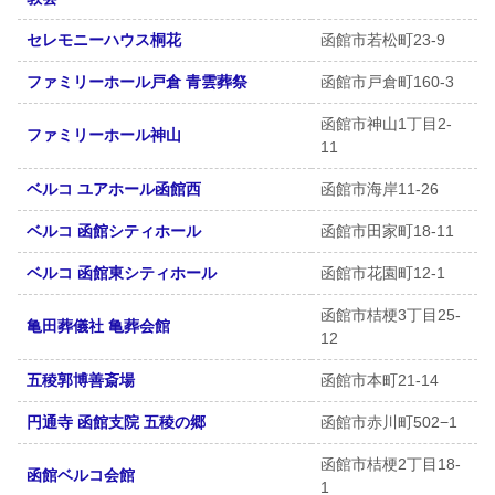
セレモニーハウス桐花
函館市若松町23-9
ファミリーホール戸倉 青雲葬祭
函館市戸倉町160-3
函館市神山1丁目2-
ファミリーホール神山
11
ベルコ ユアホール函館西
函館市海岸11-26
ベルコ 函館シティホール
函館市田家町18-11
ベルコ 函館東シティホール
函館市花園町12-1
函館市桔梗3丁目25-
亀田葬儀社 亀葬会館
12
五稜郭博善斎場
函館市本町21-14
円通寺 函館支院 五稜の郷
函館市赤川町502−1
函館市桔梗2丁目18-
函館ベルコ会館
1