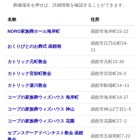
葬儀場名を押せば、詳細情報を確認することができます。
名称
住所
NORO家族葬ホール海岸町
函館市海岸町15-22
函館市日乃出町24-
おくりびとのお葬式 函館南
11
カトリック元町教会
函館市元町15-30
カトリック宮前町教会
函館市宮前町26-3
カトリック湯川教会
函館市駒場町14−11
コープの家族葬ウィズハウス 海岸町
函館市海岸町18-27
コープの家族葬ウィズハウス 神山
函館市神山2丁目1−5
コープの家族葬ウィズハウス 花園
函館市花園町27−2
セブンスデーアドベンチスト教会 函館
函館市五稜郭町7-22
教会