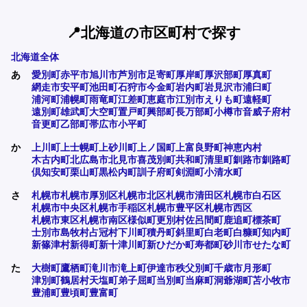
📍北海道の市区町村で探す
北海道全体
あ
愛別町
赤平市
旭川市
芦別市
足寄町
厚岸町
厚沢部町
厚真町
網走市
安平町
池田町
石狩市
今金町
岩内町
岩見沢市
浦臼町
浦河町
浦幌町
雨竜町
江差町
恵庭市
江別市
えりも町
遠軽町
遠別町
雄武町
大空町
置戸町
興部町
長万部町
小樽市
音威子府村
音更町
乙部町
帯広市
小平町
か
上川町
上士幌町
上砂川町
上ノ国町
上富良野町
神恵内村
木古内町
北広島市
北見市
喜茂別町
共和町
清里町
釧路市
釧路町
倶知安町
栗山町
黒松内町
訓子府町
剣淵町
小清水町
さ
札幌市
札幌市厚別区
札幌市北区
札幌市清田区
札幌市白石区
札幌市中央区
札幌市手稲区
札幌市豊平区
札幌市西区
札幌市東区
札幌市南区
様似町
更別村
佐呂間町
鹿追町
標茶町
士別市
島牧村
占冠村
下川町
積丹町
斜里町
白老町
白糠町
知内町
新篠津村
新得町
新十津川町
新ひだか町
寿都町
砂川市
せたな町
た
大樹町
鷹栖町
滝川市
滝上町
伊達市
秩父別町
千歳市
月形町
津別町
鶴居村
天塩町
弟子屈町
当別町
当麻町
洞爺湖町
苫小牧市
豊浦町
豊頃町
豊富町