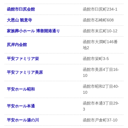
函館市臼尻会館
函館市臼尻町234-1
大恩山 観意寺
函館市石崎町608
家族葬小ホール 博善開港通り
函館市末広町10-12
函館市大澗町146番
尻岸内会館
地2
平安ファミリア栄
函館市栄町3-5
函館市美原4丁目16-
平安ファミリア美原
10
函館市昭和2丁目40-
平安ホール昭和
10
函館市本通3丁目29-
平安ホール本通
3
平安ホール湯の川
函館市戸倉町37-10