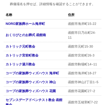
葬儀場名を押せば、詳細情報を確認することができます。
名称
住所
NORO家族葬ホール海岸町
函館市海岸町15-22
函館市日乃出町24-
おくりびとのお葬式 函館南
11
カトリック元町教会
函館市元町15-30
カトリック宮前町教会
函館市宮前町26-3
カトリック湯川教会
函館市駒場町14−11
コープの家族葬ウィズハウス 海岸町
函館市海岸町18-27
コープの家族葬ウィズハウス 神山
函館市神山2丁目1−5
コープの家族葬ウィズハウス 花園
函館市花園町27−2
セブンスデーアドベンチスト教会 函館
函館市五稜郭町7-22
教会