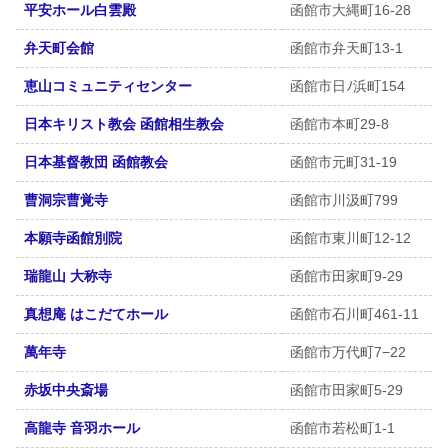
平安ホール白雲殿
函館市大縄町16-28
弁天町会館
函館市弁天町13-1
恵山コミュニティセンター
函館市日ﾉ浜町154
日本キリスト教会 函館相生教会
函館市本町29-8
日本基督教団 函館教会
函館市元町31-19
曹洞宗曹覚寺
函館市川汲町799
本願寺函館別院
函館市東川町12-12
瑞龍山 大称寺
函館市田家町9-29
真想庵 はこだてホール
函館市石川町461-11
萬年寺
函館市万代町7−22
赤坂中央斎場
函館市田家町5-29
高龍寺 音羽ホール
函館市若松町1-1