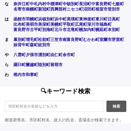
な
奈井江町
中札内村
中標津町
中頓別町
長沼町
中富良野町
七飯町
名寄市
南幌町
新冠町
西興部村
ニセコ町
沼田町
根室市
登別市
は
函館市
羽幌町
浜頓別町
浜中町
美瑛町
東神楽町
東川町
日高町
比布町
美唄市
美深町
美幌町
平取町
広尾町
深川市
福島町
富良野市
古平町
別海町
北斗市
北竜町
幌加内町
幌延町
本別町
ま
幕別町
増毛町
松前町
三笠市
南富良野町
むかわ町
室蘭市
芽室町
妹背牛町
森町
紋別市
や
八雲町
夕張市
湧別町
由仁町
余市町
ら
羅臼町
蘭越町
陸別町
留萌市
わ
稚内市
和寒町
🔍キーワード検索
検索
都道府県名、市区町村名、故人の氏名、斎場名が検索できます。