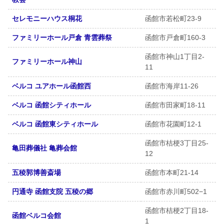
セレモニーハウス桐花
函館市若松町23-9
ファミリーホール戸倉 青雲葬祭
函館市戸倉町160-3
函館市神山1丁目2-
ファミリーホール神山
11
ベルコ ユアホール函館西
函館市海岸11-26
ベルコ 函館シティホール
函館市田家町18-11
ベルコ 函館東シティホール
函館市花園町12-1
函館市桔梗3丁目25-
亀田葬儀社 亀葬会館
12
五稜郭博善斎場
函館市本町21-14
円通寺 函館支院 五稜の郷
函館市赤川町502−1
函館市桔梗2丁目18-
函館ベルコ会館
1