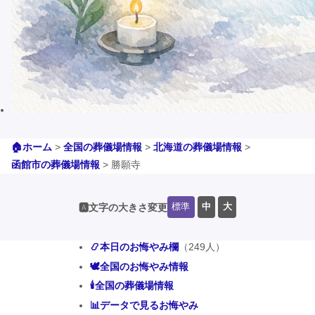
🏠ホーム
>
全国の葬儀場情報
>
北海道の葬儀場情報
>
函館市の葬儀場情報
>
勝願寺
標準
中
大
🅰️文字の大きさ変更
📿本日のお悔やみ欄
（249人）
🕊️全国のお悔やみ情報
🕯️全国の葬儀場情報
📊データで見るお悔やみ