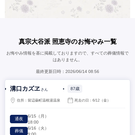
真宗大谷派 照恵寺のお悔やみ一覧
お悔やみ情報を基に掲載しておりますので、すべての葬儀情報で
はありません。
最終更新日時：2026/06/14 08:56
溝口カズヱ
87歳
さん
住所：
留辺蘂町温根湯温泉
死去の日：
6/12
（金）
6/15
（月）
通夜
18:00
6/16
（火）
葬儀
9:00