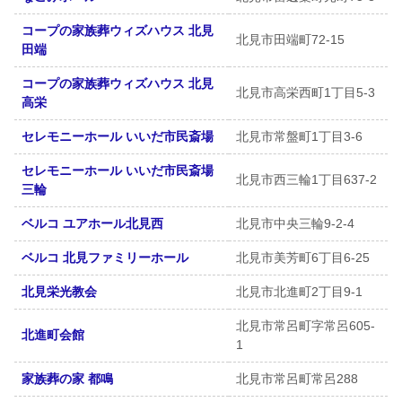
コープの家族葬ウィズハウス 北見
北見市田端町72-15
田端
コープの家族葬ウィズハウス 北見
北見市高栄西町1丁目5-3
高栄
セレモニーホール いいだ市民斎場
北見市常盤町1丁目3-6
セレモニーホール いいだ市民斎場
北見市西三輪1丁目637-2
三輪
ベルコ ユアホール北見西
北見市中央三輪9-2-4
ベルコ 北見ファミリーホール
北見市美芳町6丁目6-25
北見栄光教会
北見市北進町2丁目9-1
北見市常呂町字常呂605-
北進町会館
1
家族葬の家 都鳴
北見市常呂町常呂288