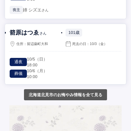
姉
シズエ
喪主
さん
箭原はつゑ
101歳
さん
住所：
留辺蘂町大和
死去の日：
10/3
（金）
10/5
（日）
通夜
18:00
10/6
（月）
葬儀
10:00
北海道北見市のお悔やみ情報を全て見る