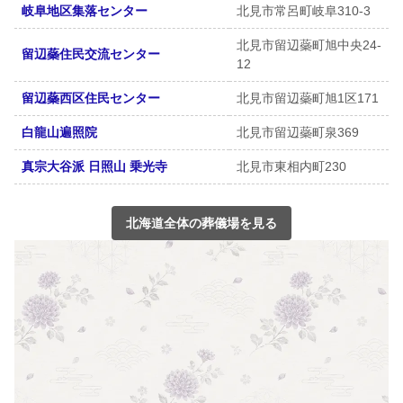
岐阜地区集落センター
北見市常呂町岐阜310-3
北見市留辺蘂町旭中央24-
留辺蘂住民交流センター
12
留辺蘂西区住民センター
北見市留辺蘂町旭1区171
白龍山遍照院
北見市留辺蘂町泉369
真宗大谷派 日照山 乗光寺
北見市東相内町230
北海道全体の葬儀場を見る