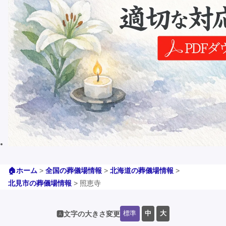
🏠ホーム
>
全国の葬儀場情報
>
北海道の葬儀場情報
>
北見市の葬儀場情報
>
照恵寺
標準
中
大
🅰️文字の大きさ変更