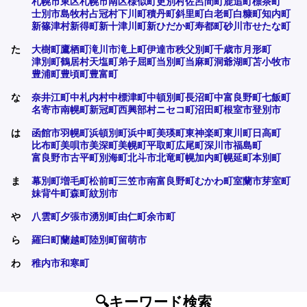
札幌市東区
札幌市南区
様似町
更別村
佐呂間町
鹿追町
標茶町
士別市
島牧村
占冠村
下川町
積丹町
斜里町
白老町
白糠町
知内町
新篠津村
新得町
新十津川町
新ひだか町
寿都町
砂川市
せたな町
た
大樹町
鷹栖町
滝川市
滝上町
伊達市
秩父別町
千歳市
月形町
津別町
鶴居村
天塩町
弟子屈町
当別町
当麻町
洞爺湖町
苫小牧市
豊浦町
豊頃町
豊富町
な
奈井江町
中札内村
中標津町
中頓別町
長沼町
中富良野町
七飯町
名寄市
南幌町
新冠町
西興部村
ニセコ町
沼田町
根室市
登別市
は
函館市
羽幌町
浜頓別町
浜中町
美瑛町
東神楽町
東川町
日高町
比布町
美唄市
美深町
美幌町
平取町
広尾町
深川市
福島町
富良野市
古平町
別海町
北斗市
北竜町
幌加内町
幌延町
本別町
ま
幕別町
増毛町
松前町
三笠市
南富良野町
むかわ町
室蘭市
芽室町
妹背牛町
森町
紋別市
や
八雲町
夕張市
湧別町
由仁町
余市町
ら
羅臼町
蘭越町
陸別町
留萌市
わ
稚内市
和寒町
🔍キーワード検索