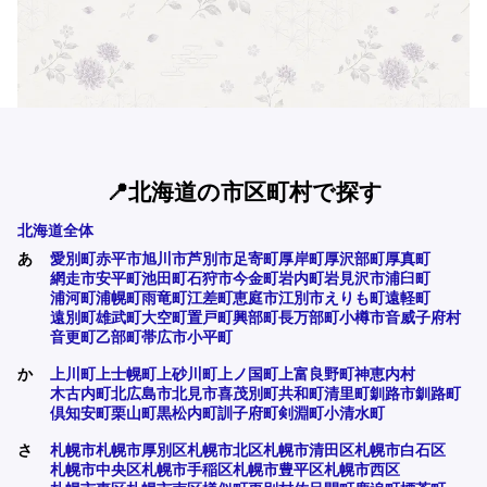
📍北海道の市区町村で探す
北海道全体
あ
愛別町
赤平市
旭川市
芦別市
足寄町
厚岸町
厚沢部町
厚真町
網走市
安平町
池田町
石狩市
今金町
岩内町
岩見沢市
浦臼町
浦河町
浦幌町
雨竜町
江差町
恵庭市
江別市
えりも町
遠軽町
遠別町
雄武町
大空町
置戸町
興部町
長万部町
小樽市
音威子府村
音更町
乙部町
帯広市
小平町
か
上川町
上士幌町
上砂川町
上ノ国町
上富良野町
神恵内村
木古内町
北広島市
北見市
喜茂別町
共和町
清里町
釧路市
釧路町
倶知安町
栗山町
黒松内町
訓子府町
剣淵町
小清水町
さ
札幌市
札幌市厚別区
札幌市北区
札幌市清田区
札幌市白石区
札幌市中央区
札幌市手稲区
札幌市豊平区
札幌市西区