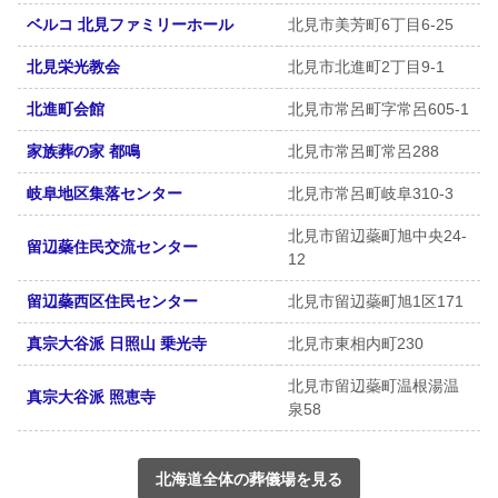
ベルコ 北見ファミリーホール
北見市美芳町6丁目6-25
北見栄光教会
北見市北進町2丁目9-1
北進町会館
北見市常呂町字常呂605-1
家族葬の家 都鳴
北見市常呂町常呂288
岐阜地区集落センター
北見市常呂町岐阜310-3
北見市留辺蘂町旭中央24-
留辺蘂住民交流センター
12
留辺蘂西区住民センター
北見市留辺蘂町旭1区171
真宗大谷派 日照山 乗光寺
北見市東相内町230
北見市留辺蘂町温根湯温
真宗大谷派 照恵寺
泉58
北海道全体の葬儀場を見る