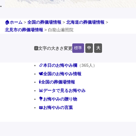
🏠ホーム
>
全国の葬儀場情報
>
北海道の葬儀場情報
>
北見市の葬儀場情報
>
白龍山遍照院
標準
中
大
🅰️文字の大きさ変更
📿本日のお悔やみ欄
（365人）
🕊️全国のお悔やみ情報
🕯️全国の葬儀場情報
📊データで見るお悔やみ
💐お悔やみの贈り物
📖お悔やみの言葉