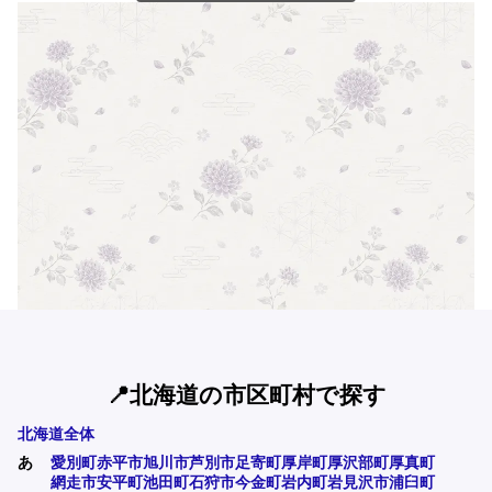
📍北海道の市区町村で探す
北海道全体
あ
愛別町
赤平市
旭川市
芦別市
足寄町
厚岸町
厚沢部町
厚真町
網走市
安平町
池田町
石狩市
今金町
岩内町
岩見沢市
浦臼町