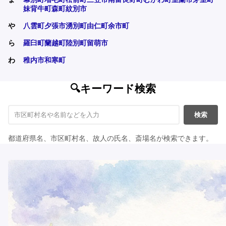
妹背牛町
森町
紋別市
や
八雲町
夕張市
湧別町
由仁町
余市町
ら
羅臼町
蘭越町
陸別町
留萌市
わ
稚内市
和寒町
🔍キーワード検索
検索
都道府県名、市区町村名、故人の氏名、斎場名が検索できます。