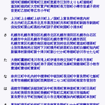
浦河町
浦幌町
雨竜町
江差町
恵庭市
江別市
えりも町
遠軽町
遠別町
雄武町
大空町
置戸町
興部町
長万部町
小樽市
音威子府村
音更町
乙部町
帯広市
小平町
か
上川町
上士幌町
上砂川町
上ノ国町
上富良野町
神恵内村
木古内町
北広島市
北見市
喜茂別町
共和町
清里町
釧路市
釧路町
倶知安町
栗山町
黒松内町
訓子府町
剣淵町
小清水町
さ
札幌市
札幌市厚別区
札幌市北区
札幌市清田区
札幌市白石区
札幌市中央区
札幌市手稲区
札幌市豊平区
札幌市西区
札幌市東区
札幌市南区
様似町
更別村
佐呂間町
鹿追町
標茶町
士別市
島牧村
占冠村
下川町
積丹町
斜里町
白老町
白糠町
知内町
新篠津村
新得町
新十津川町
新ひだか町
寿都町
砂川市
せたな町
た
大樹町
鷹栖町
滝川市
滝上町
伊達市
秩父別町
千歳市
月形町
津別町
鶴居村
天塩町
弟子屈町
当別町
当麻町
洞爺湖町
苫小牧市
豊浦町
豊頃町
豊富町
な
奈井江町
中札内村
中標津町
中頓別町
長沼町
中富良野町
七飯町
名寄市
南幌町
新冠町
西興部村
ニセコ町
沼田町
根室市
登別市
は
函館市
羽幌町
浜頓別町
浜中町
美瑛町
東神楽町
東川町
日高町
比布町
美唄市
美深町
美幌町
平取町
広尾町
深川市
福島町
富良野市
古平町
別海町
北斗市
北竜町
幌加内町
幌延町
本別町
ま
幕別町
増毛町
松前町
三笠市
南富良野町
むかわ町
室蘭市
芽室町