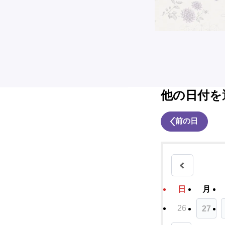
他の日付を
前の日
日
月
26
27