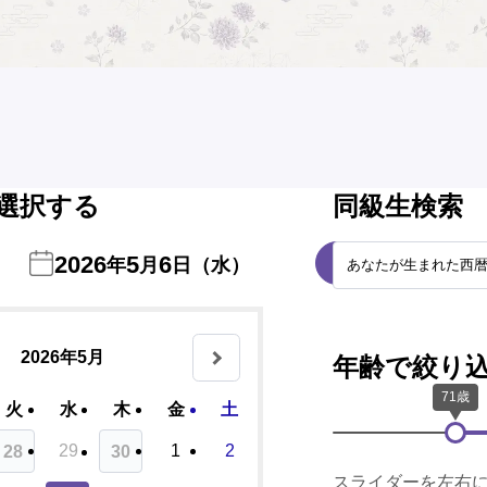
選択する
同級生検索
2026
5
6
次の日
年
月
日（水）
2026年5月
年齢で絞り
火
水
木
金
土
29
1
2
28
30
スライダーを左右