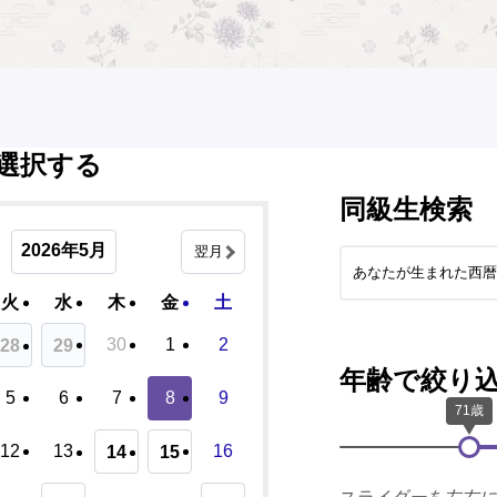
選択する
同級生検索
2026年5月
翌月
火
水
木
金
土
30
1
2
28
29
年齢で絞り
5
6
7
8
9
12
13
16
14
15