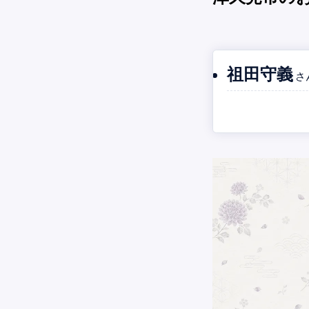
祖田守義
さ