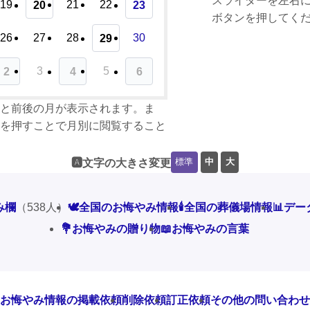
スライダーを左右
19
21
22
20
23
ボタンを押してく
26
27
28
30
29
3
5
2
4
6
と前後の月が表示されます。ま
を押すことで月別に閲覧すること
標準
中
大
🅰️文字の大きさ変更
み欄
（538人）
🕊️全国のお悔やみ情報
🕯️全国の葬儀場情報
📊デ
💐お悔やみの贈り物
📖お悔やみの言葉
お悔やみ情報の掲載依頼
削除依頼
訂正依頼
その他の問い合わせ