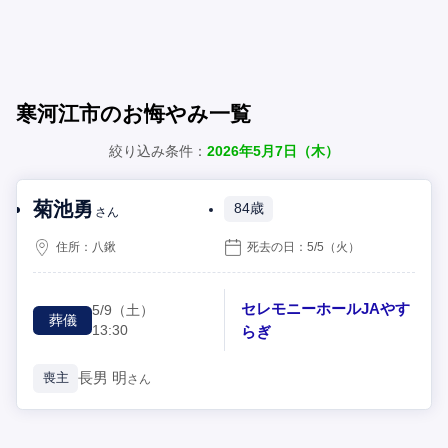
寒河江市のお悔やみ一覧
絞り込み条件：
2026年5月7日（木）
菊池勇
84歳
さん
住所：
八鍬
死去の日：
5/5
（火）
セレモニーホールJAやす
5/9
（土）
葬儀
13:30
らぎ
長男
明
喪主
さん