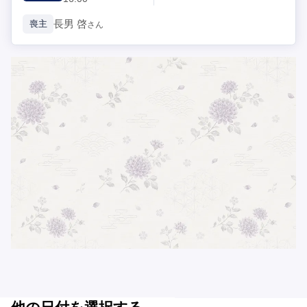
長男
啓
喪主
さん