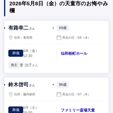
2026年5月8日（金）の天童市のお悔やみ
欄
有路幸二
69歳
さん
住所：
東長岡
死去の日：
5/6
（水）
5/8
（金）
仙和桧町ホール
葬儀
12:30
妻
治子
喪主
さん
鈴木啓司
86歳
さん
住所：
藤内新田
死去の日：
5/7
（木）
5/9
（土）
ファミリー斎場天童
葬儀
16:00