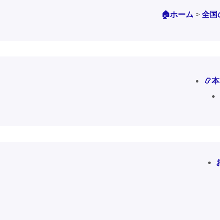
🏠ホーム
>
全国
📿