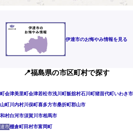
伊達市のお悔やみ情報を見る
📍福島県の市区町村で探す
町
会津美里町
会津若松市
浅川町
飯舘村
石川町
猪苗代町
いわき市
山町
川内村
川俣町
喜多方市
桑折町
郡山市
和村
白河市
須賀川市
相馬市
達市
棚倉町
田村市
富岡町