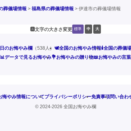
の葬儀場情報
>
福島県の葬儀場情報
>
伊達市の葬儀場情報
標準
中
大
🅰️文字の大きさ変更
本日のお悔やみ欄
（538人）
🕊️全国のお悔やみ情報
🕯️全国の葬儀
📊データで見るお悔やみ
💐お悔やみの贈り物
📖お悔やみの言葉
お悔やみ情報について
プライバシーポリシー
免責事項
問い合わ
© 2024-2026 全国お悔やみ欄