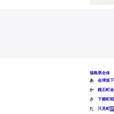
福島県全体
あ
会津坂下
か
鏡石町
金
さ
下郷町
昭
た
只見町
伊