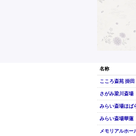
名称
こころ斎苑 掛田
さがみ梁川斎場
みらい斎場ほば
みらい斎場華蓮
メモリアルホー