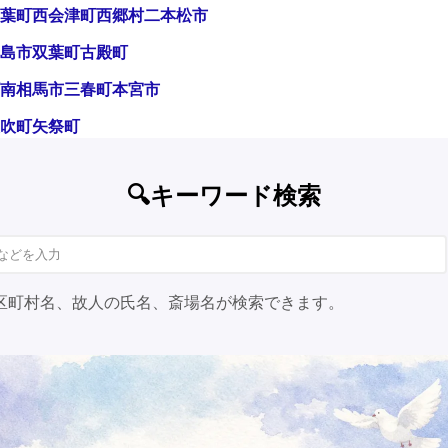
葉町
西会津町
西郷村
二本松市
島市
双葉町
古殿町
南相馬市
三春町
本宮市
吹町
矢祭町
🔍キーワード検索
区町村名、故人の氏名、斎場名が検索できます。