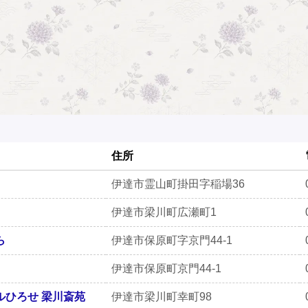
住所
伊達市霊山町掛田字稲場36
伊達市梁川町広瀬町1
ら
伊達市保原町字京門44-1
伊達市保原町京門44-1
ルひろせ 梁川斎苑
伊達市梁川町幸町98