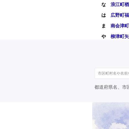
な
浪江町
楢
は
広野町
福
ま
南会津町
や
柳津町
矢
都道府県名、市