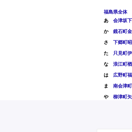
福島県全体
あ
会津坂下
か
鏡石町
金
さ
下郷町
昭
た
只見町
伊
な
浪江町
楢
は
広野町
福
ま
南会津町
や
柳津町
矢