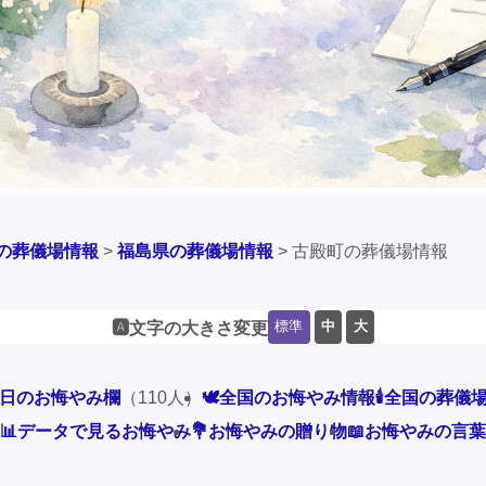
の葬儀場情報
>
福島県の葬儀場情報
>
古殿町の葬儀場情報
標準
中
大
🅰️文字の大きさ変更
本日のお悔やみ欄
（110人）
🕊️全国のお悔やみ情報
🕯️全国の葬儀
📊データで見るお悔やみ
💐お悔やみの贈り物
📖お悔やみの言葉