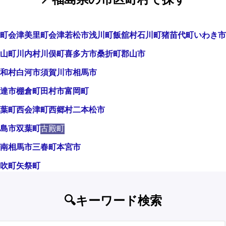
町
会津美里町
会津若松市
浅川町
飯舘村
石川町
猪苗代町
いわき市
山町
川内村
川俣町
喜多方市
桑折町
郡山市
和村
白河市
須賀川市
相馬市
達市
棚倉町
田村市
富岡町
葉町
西会津町
西郷村
二本松市
島市
双葉町
古殿町
南相馬市
三春町
本宮市
吹町
矢祭町
🔍キーワード検索