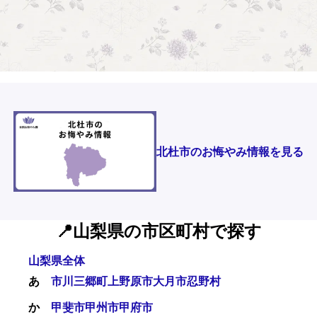
北杜市のお悔やみ情報を見る
📍山梨県の市区町村で探す
山梨県全体
あ
市川三郷町
上野原市
大月市
忍野村
か
甲斐市
甲州市
甲府市