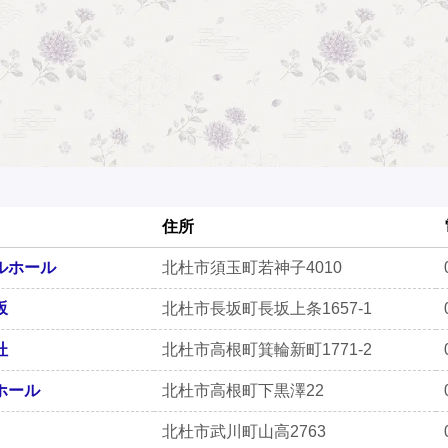
住所
ルホール
北杜市須玉町若神子4010
坂
北杜市長坂町長坂上条1657-1
杜
北杜市高根町箕輪新町1771-2
ホール
北杜市高根町下黒澤22
北杜市武川町山高2763