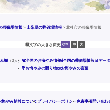
の葬儀場情報
>
山梨県の葬儀場情報
>
北杜市の葬儀場情報
標準
中
大
🅰️文字の大きさ変更
やみ欄
（0人）
🕊️全国のお悔やみ情報
🕯️全国の葬儀場情報
📊デー
💐お悔やみの贈り物
📖お悔やみの言葉
お悔やみ情報について
プライバシーポリシー
免責事項
問い合わ