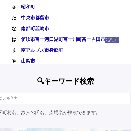
さ
昭和町
た
中央市
都留市
な
南部町
韮崎市
は
笛吹市
富士河口湖町
富士川町
富士吉田市
北杜市
ま
南アルプス市
身延町
や
山梨市
🔍キーワード検索
区町村名、故人の氏名、斎場名が検索できます。