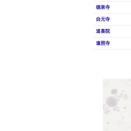
徳泉寺
自元寺
道喜院
遠照寺