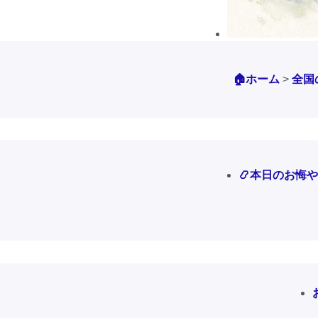
🏠ホーム
>
全国
📿本日のお悔