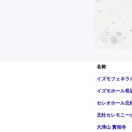
名称
イズモフェネラ
イズモホール長
セレオホール北
北杜セレモニー
大津山 實相寺