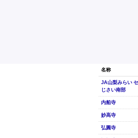
名称
JA山梨みらい 
じさい南部
内船寺
妙高寺
弘圓寺