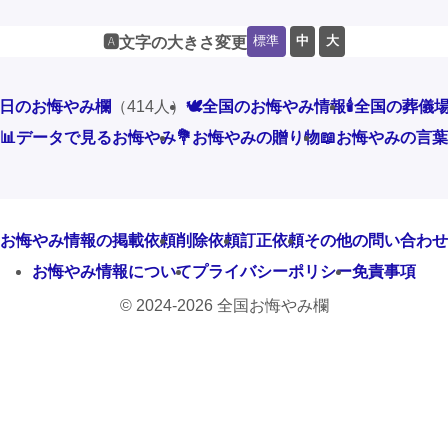
標準
中
大
🅰️文字の大きさ変更
本日のお悔やみ欄
（414人）
🕊️全国のお悔やみ情報
🕯️全国の葬儀
📊データで見るお悔やみ
💐お悔やみの贈り物
📖お悔やみの言葉
お悔やみ情報の掲載依頼
削除依頼
訂正依頼
その他の問い合わせ
お悔やみ情報について
プライバシーポリシー
免責事項
© 2024-2026 全国お悔やみ欄