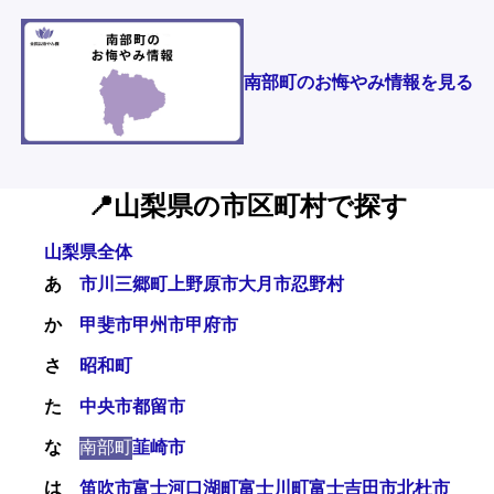
南部町のお悔やみ情報を見る
📍山梨県の市区町村で探す
山梨県全体
あ
市川三郷町
上野原市
大月市
忍野村
か
甲斐市
甲州市
甲府市
さ
昭和町
た
中央市
都留市
な
南部町
韮崎市
は
笛吹市
富士河口湖町
富士川町
富士吉田市
北杜市