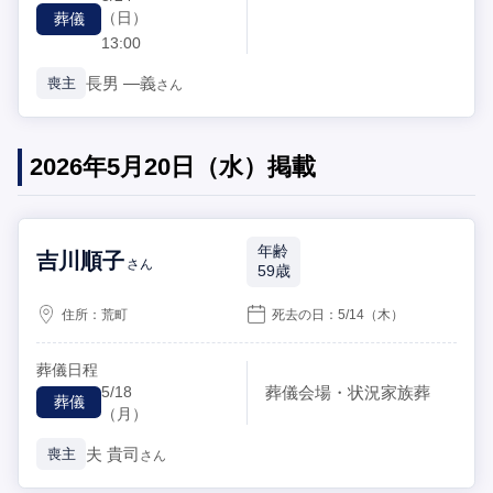
（日）
葬儀
13:00
長男
—義
喪主
さん
2026年5月20日（水）掲載
年齢
吉川順子
さん
59歳
住所：
荒町
死去の日：
5/14
（木）
葬儀日程
5/18
葬儀会場・状況
家族葬
葬儀
（月）
夫
貴司
喪主
さん