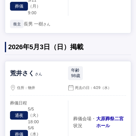
（月）
葬儀
9:00
長男
一樹
喪主
さん
2026年5月3日（日）掲載
年齢
荒井さく
さん
98歳
住所：
物井
死去の日：
4/29
（水）
葬儀日程
5/5
（火）
通夜
葬儀会場・
大原葬祭二宮
18:00
状況
ホール
5/6
（水）
葬儀