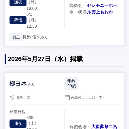
（日）
通夜
葬儀会
セレモニーホー
18:00
場・状況
ル雲上もおか
6/1
（月）
葬儀
12:30
長男
信久
喪主
さん
2026年5月27日（水）掲載
年齢
柳ヨネ
さん
99歳
住所：
鹿
死去の日：
5/21
（木）
葬儀日程
5/30
（土）
通夜
葬儀会場・
大原葬祭二宮