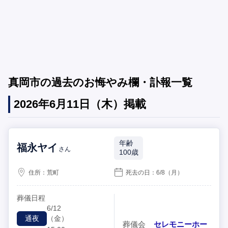
真岡市の過去のお悔やみ欄・訃報一覧
2026年6月11日（木）掲載
年齢
福永ヤイ
さん
100歳
住所：
荒町
死去の日：
6/8
（月）
葬儀日程
6/12
（金）
通夜
葬儀会
セレモニーホー