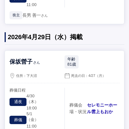
11:00
長男
善一
喪主
さん
2026年4月29日（水）掲載
年齢
保坂營子
さん
81歳
住所：
下大沼
死去の日：
4/27
（月）
葬儀日程
4/30
（木）
通夜
葬儀会
セレモニーホー
18:00
場・状況
ル雲上もおか
5/1
（金）
葬儀
11:00