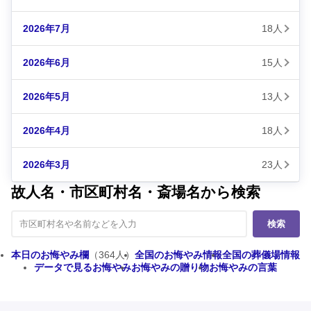
2026年7月
18人
2026年6月
15人
2026年5月
13人
2026年4月
18人
2026年3月
23人
故人名・市区町村名・斎場名から検索
検索
本日のお悔やみ欄
（364人）
全国のお悔やみ情報
全国の葬儀場情報
データで見るお悔やみ
お悔やみの贈り物
お悔やみの言葉