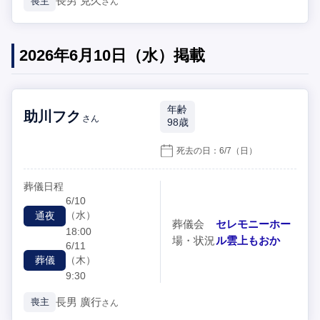
長男
克久
喪主
さん
2026年6月10日（水）掲載
年齢
助川フク
さん
98歳
死去の日：
6/7
（日）
葬儀日程
6/10
（水）
通夜
葬儀会
セレモニーホー
18:00
場・状況
ル雲上もおか
6/11
（木）
葬儀
9:30
長男
廣行
喪主
さん