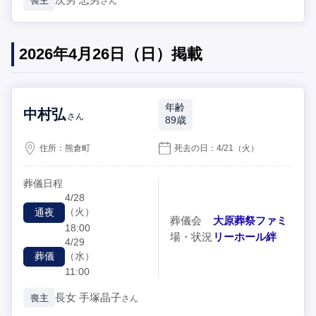
喪主
さん
2026年4月26日（日）掲載
年齢
中村弘
さん
89歳
住所：
熊倉町
死去の日：
4/21
（火）
葬儀日程
4/28
（火）
通夜
葬儀会
大原葬祭ファミ
18:00
場・状況
リーホール絆
4/29
（水）
葬儀
11:00
長女
手塚晶子
喪主
さん