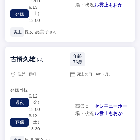
15:00
場・状況
ル雲上もおか
6/13
（土）
葬儀
13:00
長女
惠美子
喪主
さん
年齢
古橋久雄
さん
76歳
住所：
原町
死去の日：
6/8
（月）
葬儀日程
6/12
（金）
通夜
葬儀会
セレモニーホー
18:00
場・状況
ル雲上もおか
6/13
（土）
葬儀
13:30