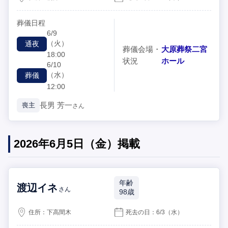
葬儀日程
6/9
（火）
通夜
葬儀会場・
大原葬祭二宮
18:00
状況
ホール
6/10
（水）
葬儀
12:00
長男
芳一
喪主
さん
2026年6月5日（金）掲載
年齢
渡辺イネ
さん
98歳
住所：
下高間木
死去の日：
6/3
（水）