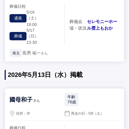
葬儀日程
5/16
（土）
通夜
葬儀会
セレモニーホー
18:00
場・状況
ル雲上もおか
5/17
（日）
葬儀
13:30
長男
祐一
喪主
さん
2026年5月13日（水）掲載
年齢
國母和子
さん
78歳
住所：
沖
死去の日：
5/9
（土）
葬儀日程