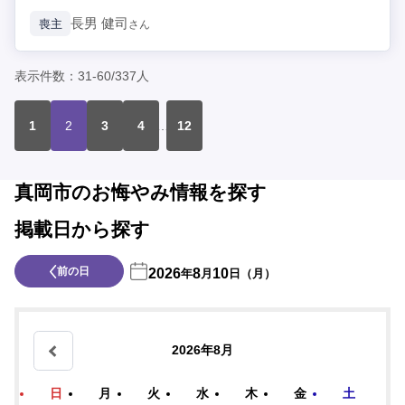
長男
健司
喪主
さん
表示件数：31-60/337人
1
2
3
4
…
12
真岡市のお悔やみ情報を探す
掲載日から探す
前の日
2026
8
10
年
月
日（月）
2026年8月
日
月
火
水
木
金
土