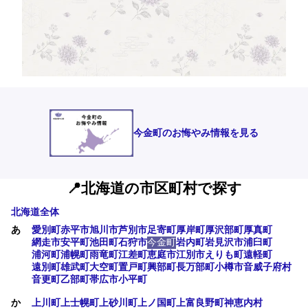
今金町のお悔やみ情報を見る
📍北海道の市区町村で探す
北海道全体
あ
愛別町
赤平市
旭川市
芦別市
足寄町
厚岸町
厚沢部町
厚真町
網走市
安平町
池田町
石狩市
今金町
岩内町
岩見沢市
浦臼町
浦河町
浦幌町
雨竜町
江差町
恵庭市
江別市
えりも町
遠軽町
遠別町
雄武町
大空町
置戸町
興部町
長万部町
小樽市
音威子府村
音更町
乙部町
帯広市
小平町
か
上川町
上士幌町
上砂川町
上ノ国町
上富良野町
神恵内村