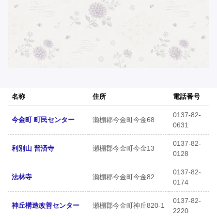
名称
住所
電話番号
0137-82-
今金町 町民センター
瀬棚郡今金町今金68
0631
0137-82-
利別山 普済寺
瀬棚郡今金町今金13
0128
0137-82-
法林寺
瀬棚郡今金町今金82
0174
0137-82-
神丘構造改善センター
瀬棚郡今金町神丘820-1
2220