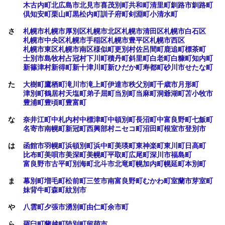
木古内町
北広島市
北見市
喜茂別町
共和町
清里町
釧路市
釧路町
倶知安町
栗山町
黒松内町
訓子府町
剣淵町
小清水町
さ
札幌市
札幌市厚別区
札幌市北区
札幌市清田区
札幌市白石区
札幌市中央区
札幌市手稲区
札幌市豊平区
札幌市西区
札幌市東区
札幌市南区
様似町
更別村
佐呂間町
鹿追町
標茶町
士別市
島牧村
占冠村
下川町
積丹町
斜里町
白老町
白糠町
知内町
新篠津村
新得町
新十津川町
新ひだか町
寿都町
砂川市
せたな町
た
大樹町
鷹栖町
滝川市
滝上町
伊達市
秩父別町
千歳市
月形町
津別町
鶴居村
天塩町
弟子屈町
当別町
当麻町
洞爺湖町
苫小牧市
豊浦町
豊頃町
豊富町
な
奈井江町
中札内村
中標津町
中頓別町
長沼町
中富良野町
七飯町
名寄市
南幌町
新冠町
西興部村
ニセコ町
沼田町
根室市
登別市
は
函館市
羽幌町
浜頓別町
浜中町
美瑛町
東神楽町
東川町
日高町
比布町
美唄市
美深町
美幌町
平取町
広尾町
深川市
福島町
富良野市
古平町
別海町
北斗市
北竜町
幌加内町
幌延町
本別町
ま
幕別町
増毛町
松前町
三笠市
南富良野町
むかわ町
室蘭市
芽室町
妹背牛町
森町
紋別市
や
八雲町
夕張市
湧別町
由仁町
余市町
ら
羅臼町
蘭越町
陸別町
留萌市