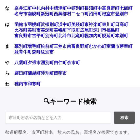
な
奈井江町
中札内村
中標津町
中頓別町
長沼町
中富良野町
七飯町
名寄市
南幌町
新冠町
西興部村
ニセコ町
沼田町
根室市
登別市
は
函館市
羽幌町
浜頓別町
浜中町
美瑛町
東神楽町
東川町
日高町
比布町
美唄市
美深町
美幌町
平取町
広尾町
深川市
福島町
富良野市
古平町
別海町
北斗市
北竜町
幌加内町
幌延町
本別町
ま
幕別町
増毛町
松前町
三笠市
南富良野町
むかわ町
室蘭市
芽室町
妹背牛町
森町
紋別市
や
八雲町
夕張市
湧別町
由仁町
余市町
ら
羅臼町
蘭越町
陸別町
留萌市
わ
稚内市
和寒町
🔍キーワード検索
検索
都道府県名、市区町村名、故人の氏名、斎場名が検索できます。