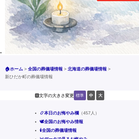
🏠ホーム
>
全国の葬儀場情報
>
北海道の葬儀場情報
>
新ひだか町の葬儀場情報
標準
中
大
🅰️文字の大きさ変更
📿本日のお悔やみ欄
（457人）
🕊️全国のお悔やみ情報
🕯️全国の葬儀場情報
📊データで見るお悔やみ