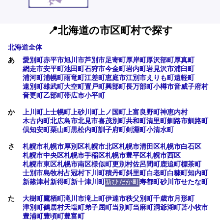
📍北海道の市区町村で探す
北海道全体
あ
愛別町
赤平市
旭川市
芦別市
足寄町
厚岸町
厚沢部町
厚真町
網走市
安平町
池田町
石狩市
今金町
岩内町
岩見沢市
浦臼町
浦河町
浦幌町
雨竜町
江差町
恵庭市
江別市
えりも町
遠軽町
遠別町
雄武町
大空町
置戸町
興部町
長万部町
小樽市
音威子府村
音更町
乙部町
帯広市
小平町
か
上川町
上士幌町
上砂川町
上ノ国町
上富良野町
神恵内村
木古内町
北広島市
北見市
喜茂別町
共和町
清里町
釧路市
釧路町
倶知安町
栗山町
黒松内町
訓子府町
剣淵町
小清水町
さ
札幌市
札幌市厚別区
札幌市北区
札幌市清田区
札幌市白石区
札幌市中央区
札幌市手稲区
札幌市豊平区
札幌市西区
札幌市東区
札幌市南区
様似町
更別村
佐呂間町
鹿追町
標茶町
士別市
島牧村
占冠村
下川町
積丹町
斜里町
白老町
白糠町
知内町
新篠津村
新得町
新十津川町
新ひだか町
寿都町
砂川市
せたな町
た
大樹町
鷹栖町
滝川市
滝上町
伊達市
秩父別町
千歳市
月形町
津別町
鶴居村
天塩町
弟子屈町
当別町
当麻町
洞爺湖町
苫小牧市
豊浦町
豊頃町
豊富町