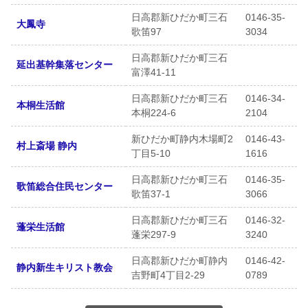
日高郡新ひだか町三石
0146-35-
大鳳寺
歌笛97
3034
日高郡新ひだか町三石
延出基幹集落センター
富澤41-11
日高郡新ひだか町三石
0146-34-
本桐生活館
本桐224-6
2104
新ひだか町静内木場町2
0146-43-
村上斎場 静内
丁目5-10
1616
日高郡新ひだか町三石
0146-35-
歌笛総合住民センター
歌笛37-1
3066
日高郡新ひだか町三石
0146-32-
蓬栄生活館
蓬栄297-9
3240
日高郡新ひだか町静内
0146-42-
静内新生キリスト教会
吉野町4丁目2-29
0789