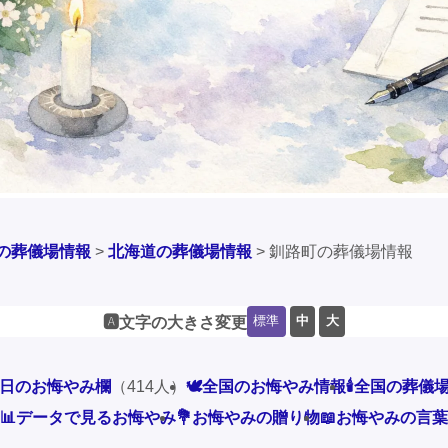
の葬儀場情報
>
北海道の葬儀場情報
>
釧路町の葬儀場情報
標準
中
大
🅰️文字の大きさ変更
本日のお悔やみ欄
（414人）
🕊️全国のお悔やみ情報
🕯️全国の葬儀
📊データで見るお悔やみ
💐お悔やみの贈り物
📖お悔やみの言葉