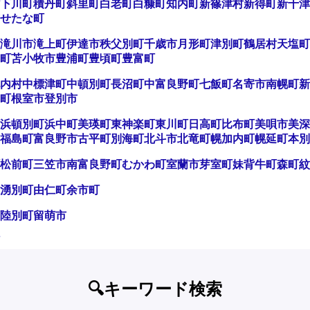
下川町
積丹町
斜里町
白老町
白糠町
知内町
新篠津村
新得町
新十津
せたな町
滝川市
滝上町
伊達市
秩父別町
千歳市
月形町
津別町
鶴居村
天塩町
町
苫小牧市
豊浦町
豊頃町
豊富町
内村
中標津町
中頓別町
長沼町
中富良野町
七飯町
名寄市
南幌町
新
町
根室市
登別市
浜頓別町
浜中町
美瑛町
東神楽町
東川町
日高町
比布町
美唄市
美深
福島町
富良野市
古平町
別海町
北斗市
北竜町
幌加内町
幌延町
本別
松前町
三笠市
南富良野町
むかわ町
室蘭市
芽室町
妹背牛町
森町
紋
湧別町
由仁町
余市町
陸別町
留萌市
🔍キーワード検索