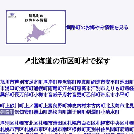
釧路町のお悔やみ情報を見る
📍北海道の市区町村で探す
旭川市
芦別市
足寄町
厚岸町
厚沢部町
厚真町
網走市
安平町
池田町
市
浦臼町
浦河町
浦幌町
雨竜町
江差町
恵庭市
江別市
えりも町
遠軽
興部町
長万部町
小樽市
音威子府村
音更町
乙部町
帯広市
小平町
町
上砂川町
上ノ国町
上富良野町
神恵内村
木古内町
北広島市
北見
釧路町
倶知安町
栗山町
黒松内町
訓子府町
剣淵町
小清水町
厚別区
札幌市北区
札幌市清田区
札幌市白石区
札幌市中央区
札幌
札幌市西区
札幌市東区
札幌市南区
様似町
更別村
佐呂間町
鹿追町