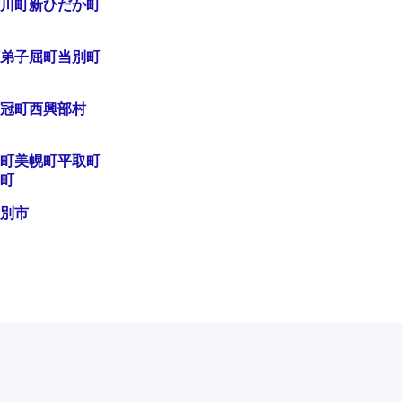
川町
新ひだか町
弟子屈町
当別町
冠町
西興部村
町
美幌町
平取町
町
別市