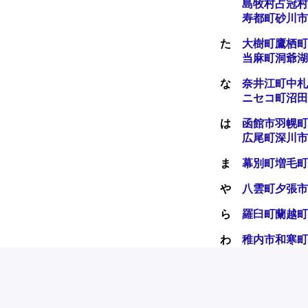
島牧村
占冠村
寿都町
砂川市
た
大樹町
鷹栖町
当麻町
洞爺湖
な
奈井江町
中札
ニセコ町
沼田
は
函館市
羽幌町
広尾町
深川市
ま
幕別町
増毛町
や
八雲町
夕張市
ら
羅臼町
蘭越町
わ
稚内市
和寒町