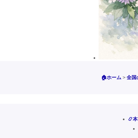
🏠ホーム
>
全国
📿