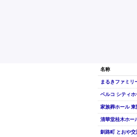
名称
まるきファミリ
ベルコ シティ
家族葬ホール 東
清華堂桂木ホー
釧路町 とおや交