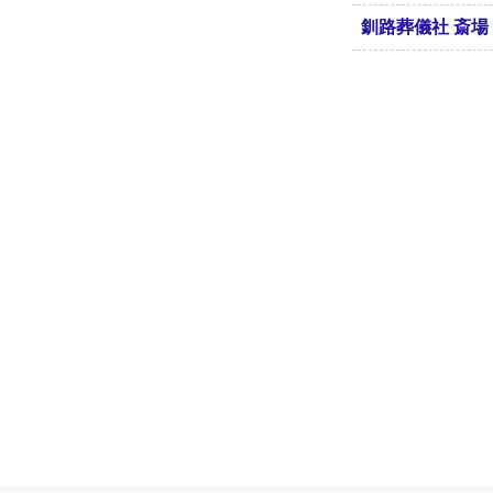
釧路葬儀社 斎場