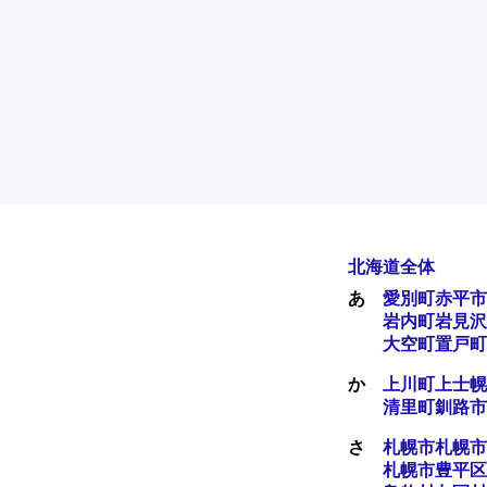
北海道全体
あ
愛別町
赤平市
岩内町
岩見沢
大空町
置戸町
か
上川町
上士幌
清里町
釧路市
さ
札幌市
札幌市
札幌市豊平区