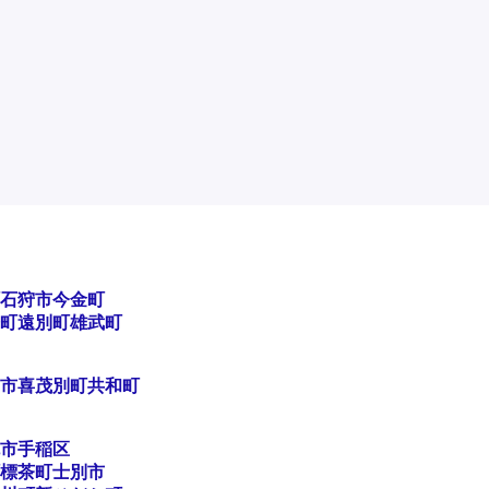
石狩市
今金町
町
遠別町
雄武町
市
喜茂別町
共和町
市手稲区
標茶町
士別市