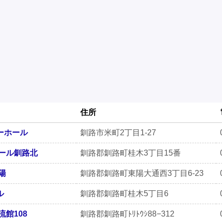
住所
ーホール
釧路市米町2丁目1-27
ホール釧路北
釧路郡釧路町桂木3丁目15番
陽
釧路郡釧路町東陽大通西3丁目6-23
ル
釧路郡釧路町桂木5丁目6
流館108
釧路郡釧路町ﾄﾘﾄｳｼ88−312