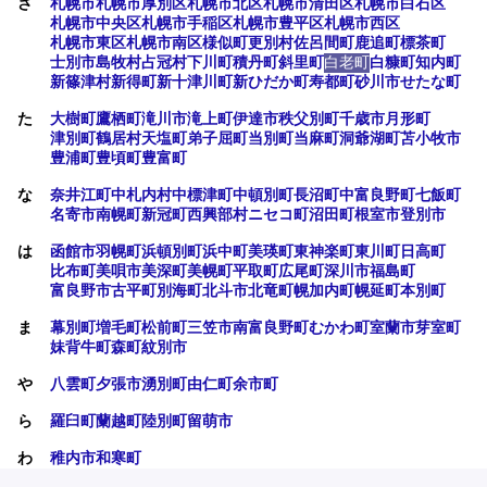
さ
札幌市
札幌市厚別区
札幌市北区
札幌市清田区
札幌市白石区
札幌市中央区
札幌市手稲区
札幌市豊平区
札幌市西区
札幌市東区
札幌市南区
様似町
更別村
佐呂間町
鹿追町
標茶町
士別市
島牧村
占冠村
下川町
積丹町
斜里町
白老町
白糠町
知内町
新篠津村
新得町
新十津川町
新ひだか町
寿都町
砂川市
せたな町
た
大樹町
鷹栖町
滝川市
滝上町
伊達市
秩父別町
千歳市
月形町
津別町
鶴居村
天塩町
弟子屈町
当別町
当麻町
洞爺湖町
苫小牧市
豊浦町
豊頃町
豊富町
な
奈井江町
中札内村
中標津町
中頓別町
長沼町
中富良野町
七飯町
名寄市
南幌町
新冠町
西興部村
ニセコ町
沼田町
根室市
登別市
は
函館市
羽幌町
浜頓別町
浜中町
美瑛町
東神楽町
東川町
日高町
比布町
美唄市
美深町
美幌町
平取町
広尾町
深川市
福島町
富良野市
古平町
別海町
北斗市
北竜町
幌加内町
幌延町
本別町
ま
幕別町
増毛町
松前町
三笠市
南富良野町
むかわ町
室蘭市
芽室町
妹背牛町
森町
紋別市
や
八雲町
夕張市
湧別町
由仁町
余市町
ら
羅臼町
蘭越町
陸別町
留萌市
わ
稚内市
和寒町