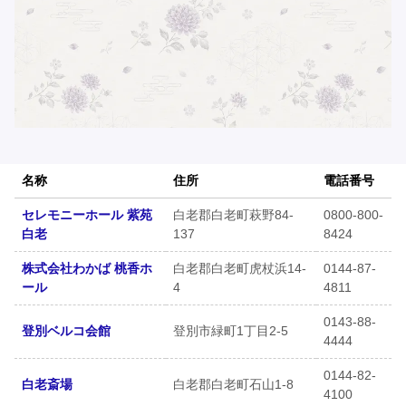
名称
住所
電話番号
セレモニーホール 紫苑
白老郡白老町萩野84-
0800-800-
白老
137
8424
株式会社わかば 桃香ホ
白老郡白老町虎杖浜14-
0144-87-
ール
4
4811
0143-88-
登別ベルコ会館
登別市緑町1丁目2-5
4444
0144-82-
白老斎場
白老郡白老町石山1-8
4100