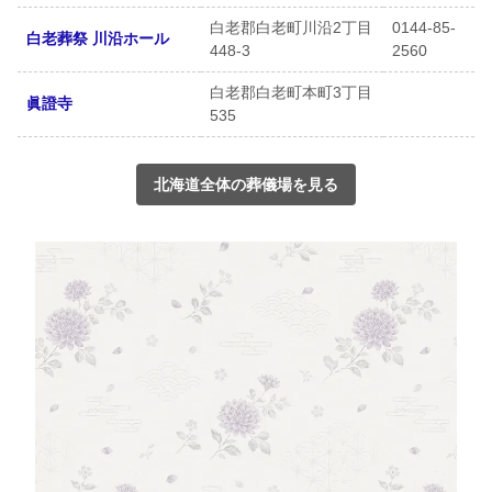
白老郡白老町川沿2丁目
0144-85-
白老葬祭 川沿ホール
448-3
2560
白老郡白老町本町3丁目
眞證寺
535
北海道全体の葬儀場を見る