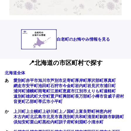
白老町のお悔やみ情報を見る
📍北海道の市区町村で探す
北海道全体
あ
愛別町
赤平市
旭川市
芦別市
足寄町
厚岸町
厚沢部町
厚真町
網走市
安平町
池田町
石狩市
今金町
岩内町
岩見沢市
浦臼町
浦河町
浦幌町
雨竜町
江差町
恵庭市
江別市
えりも町
遠軽町
遠別町
雄武町
大空町
置戸町
興部町
長万部町
小樽市
音威子府村
音更町
乙部町
帯広市
小平町
か
上川町
上士幌町
上砂川町
上ノ国町
上富良野町
神恵内村
木古内町
北広島市
北見市
喜茂別町
共和町
清里町
釧路市
釧路町
倶知安町
栗山町
黒松内町
訓子府町
剣淵町
小清水町