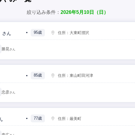
絞り込み条件：
2026年5月10日（日）
ヨ
95歳
住所：
大東町摺沢
さん
勝晃
さん
85歳
住所：
東山町田河津
忠彦
さん
77歳
住所：
厳美町
ん
貴広