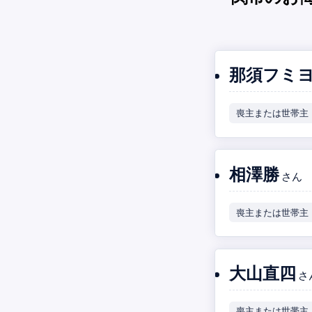
那須フミ
喪主または世帯主
相澤勝
さん
喪主または世帯主
大山直四
さ
喪主または世帯主