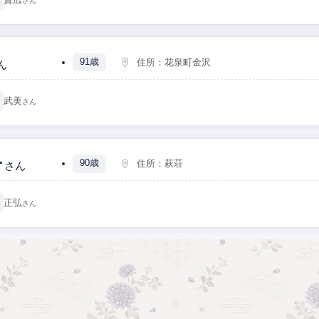
さん
91歳
住所：
花泉町金沢
ん
武美
さん
子
90歳
住所：
萩荘
さん
正弘
さん