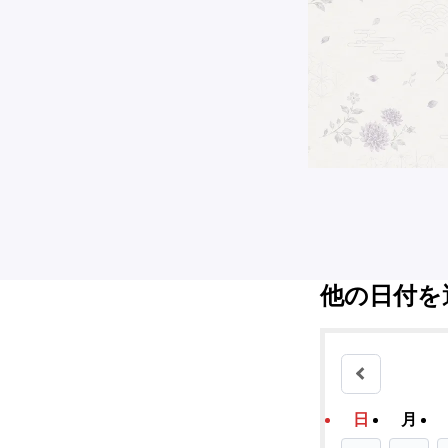
他の日付を
日
月