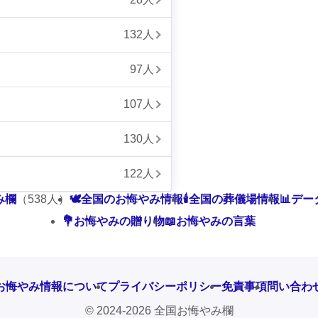
132人
97人
107人
130人
122人
み欄
（538人）
🕊️全国のお悔やみ情報
🕯️全国の葬儀場情報
📊デ
💐お悔やみの贈り物
📖お悔やみの言葉
お悔やみ情報について
プライバシーポリシー
免責事項
問い合わ
© 2024-2026 全国お悔やみ欄