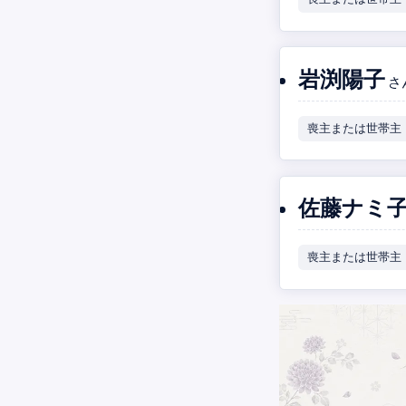
岩渕陽子
さ
喪主または世帯主
佐藤ナミ
喪主または世帯主