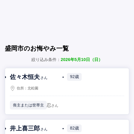
盛岡市のお悔やみ一覧
絞り込み条件：
2026年5月10日（日）
佐々木恒夫
92歳
さん
住所：
北松園
忍
喪主または世帯主
さん
井上喜三郎
82歳
さん