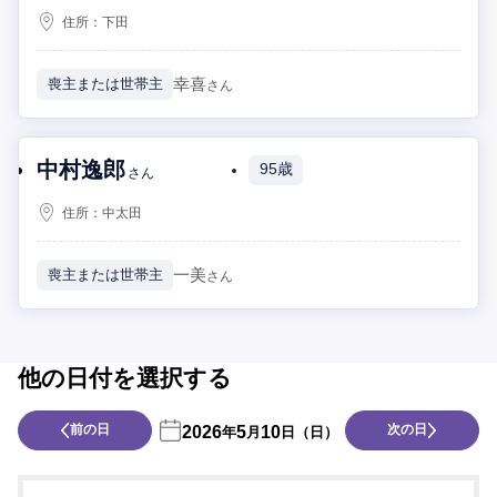
住所：
下田
幸喜
喪主または世帯主
さん
中村逸郎
95歳
さん
住所：
中太田
一美
喪主または世帯主
さん
他の日付を選択する
前の日
次の日
2026
5
10
年
月
日（日）