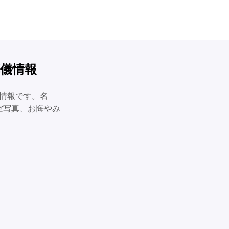
葬儀情報
の情報です。名
空写真、お悔やみ