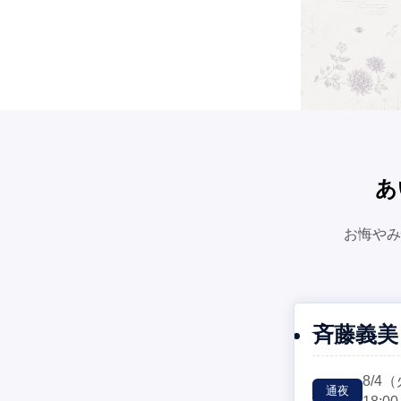
あ
お悔やみ
斉藤義美
8/4
（
通夜