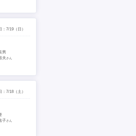
日：
7/19
（日）
長男
裕夫
さん
日：
7/18
（土）
妻
祐子
さん