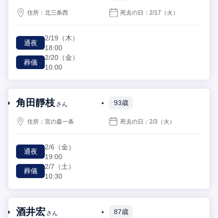
住所：
北三条西
死去の日：
2/17
（火）
2/19
（木）
通夜
18:00
2/20
（金）
葬儀
10:00
角田靜枝
93歳
さん
住所：
宮の森一条
死去の日：
2/3
（火）
2/6
（金）
通夜
19:00
2/7
（土）
葬儀
10:30
酒井宏
87歳
さん