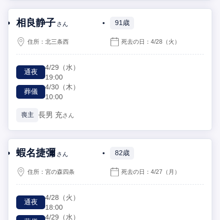
相良静子
91歳
さん
住所：
北三条西
死去の日：
4/28
（火）
4/29
（水）
通夜
19:00
4/30
（木）
葬儀
10:00
長男
充
喪主
さん
蝦名捷彌
82歳
さん
住所：
宮の森四条
死去の日：
4/27
（月）
4/28
（火）
通夜
18:00
4/29
（水）