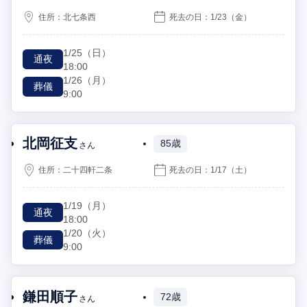
住所：
北七条西
死去の日：
1/23
（金）
1/25
（日）
通夜
18:00
1/26
（月）
葬儀
9:00
北岡征支
85歳
さん
住所：
二十四軒二条
死去の日：
1/17
（土）
1/19
（月）
通夜
18:00
1/20
（火）
葬儀
9:00
鎌田順子
72歳
さん