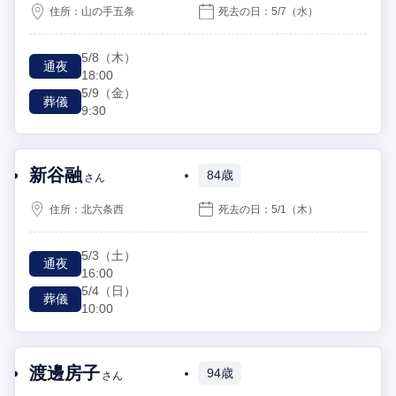
住所：
山の手五条
死去の日：
5/7
（水）
5/8
（木）
通夜
18:00
5/9
（金）
葬儀
9:30
新谷融
84歳
さん
住所：
北六条西
死去の日：
5/1
（木）
5/3
（土）
通夜
16:00
5/4
（日）
葬儀
10:00
渡邊房子
94歳
さん