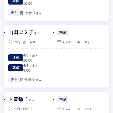
葬儀
10:00
妻
ゆかり
喪主
さん
山田ヱミ子
96歳
さん
住所：
南二条西
死去の日：
4/1
（水）
4/3
（金）
通夜
18:00
4/4
（土）
葬儀
9:00
長男
幹男
喪主
さん
玉置敏子
90歳
さん
住所：
白井川
死去の日：
3/18
（水）