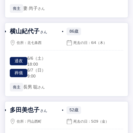
妻
尚子
喪主
さん
横山紀代子
86歳
さん
住所：
北七条西
死去の日：
6/4
（木）
6/6
（土）
通夜
18:00
6/7
（日）
葬儀
9:00
長男
聡
喪主
さん
多田美也子
52歳
さん
住所：
円山西町
死去の日：
5/29
（金）