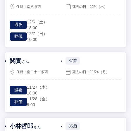
住所：
南八条西
死去の日：
12/4
（木）
12/6
（土）
通夜
18:00
12/7
（日）
葬儀
10:00
関實
87歳
さん
住所：
南二十一条西
死去の日：
11/24
（月）
11/27
（木）
通夜
18:00
11/28
（金）
葬儀
9:00
小林哲郎
85歳
さん