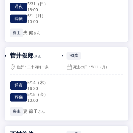
5/31
（日）
通夜
18:00
6/1
（月）
葬儀
10:00
夫
健
喪主
さん
菅井俊郎
93歳
さん
住所：
二十四軒一条
死去の日：
5/11
（月）
5/14
（木）
通夜
16:30
5/15
（金）
葬儀
10:00
妻
節子
喪主
さん