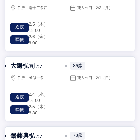
住所：
南十三条西
死去の日：
2/2
（月）
2/5
（木）
通夜
18:00
2/6
（金）
葬儀
9:00
大鎌弘司
89歳
さん
住所：
琴似一条
死去の日：
2/1
（日）
2/4
（水）
通夜
16:00
2/5
（木）
葬儀
8:30
齋藤典弘
70歳
さん