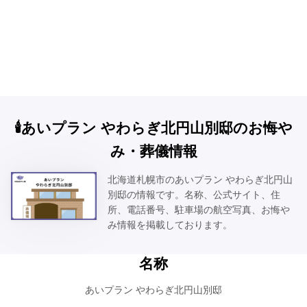
🕯️あいプラン やわらぎ北円山別邸のお悔や
み・葬儀情報
北海道札幌市のあいプラン やわらぎ北円山
別邸の情報です。名称、公式サイト、住
所、電話番号、駐車場の航空写真、お悔や
み情報を掲載しております。
名称
あいプラン やわらぎ北円山別邸