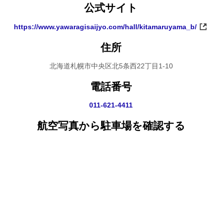
公式サイト
https://www.yawaragisaijyo.com/hall/kitamaruyama_b/
住所
北海道札幌市中央区北5条西22丁目1-10
電話番号
011-621-4411
航空写真から駐車場を確認する