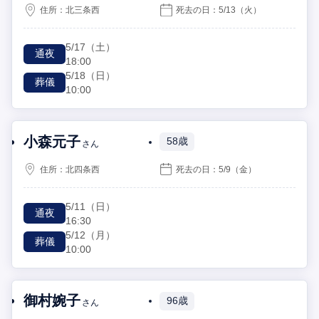
住所：
北三条西
死去の日：
5/13
（火）
5/17
（土）
通夜
18:00
5/18
（日）
葬儀
10:00
小森元子
58歳
さん
住所：
北四条西
死去の日：
5/9
（金）
5/11
（日）
通夜
16:30
5/12
（月）
葬儀
10:00
御村婉子
96歳
さん