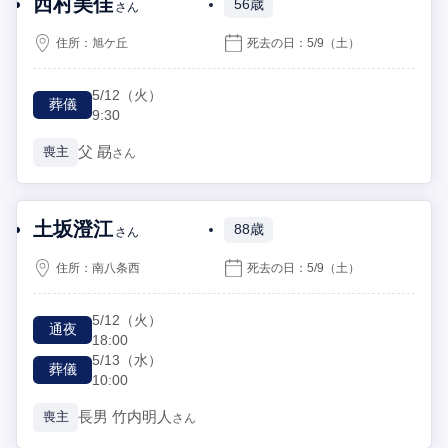
西村美佳
56歳
さん
住所：
旭ケ丘
死去の日：
5/9
（土）
5/12
（火）
葬儀
9:30
父
勗
喪主
さん
土坂澄江
88歳
さん
住所：
南八条西
死去の日：
5/9
（土）
5/12
（火）
通夜
18:00
5/13
（水）
葬儀
10:00
長男
竹内明人
喪主
さん