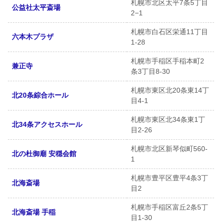
札幌市北区太平7条5丁目
公益社太平斎場
2−1
札幌市白石区栄通11丁目
六本木プラザ
1-28
札幌市手稲区手稲本町2
兼正寺
条3丁目8-30
札幌市東区北20条東14丁
北20条綜合ホール
目4-1
札幌市東区北34条東1丁
北34条アクセスホール
目2-26
札幌市北区新琴似町560-
北の杜御廟 安穏会館
1
札幌市豊平区豊平4条3丁
北海斎場
目2
札幌市手稲区富丘2条5丁
北海斎場 手稲
目1-30