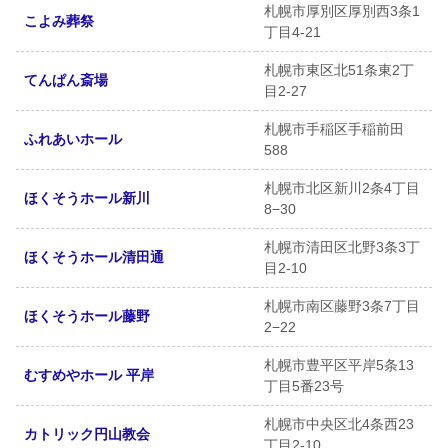
札幌市厚別区厚別西3条1
こよみ葬祭
丁目4-21
札幌市東区北51条東2丁
てんぱん斎場
目2-27
札幌市手稲区手稲前田
ふれあいホール
588
札幌市北区新川2条4丁目
ほくそうホール新川
8−30
札幌市清田区北野3条3丁
ほくそうホール清田通
目2-10
札幌市南区藤野3条7丁目
ほくそうホール藤野
2−22
札幌市豊平区平岸5条13
むすめやホール 平岸
丁目5番23号
札幌市中央区北4条西23
カトリック円山教会
丁目2-10