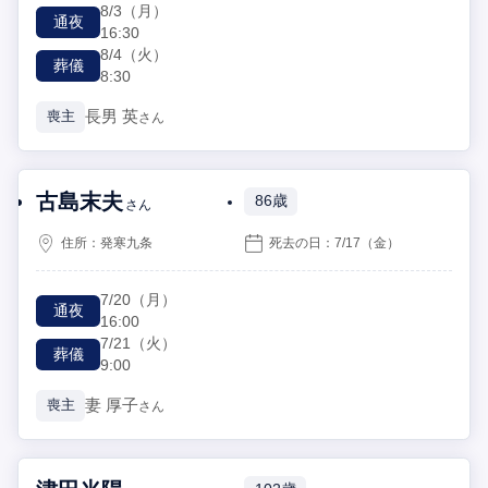
8/3
（月）
通夜
16:30
8/4
（火）
葬儀
8:30
長男
英
喪主
さん
古島末夫
86歳
さん
住所：
発寒九条
死去の日：
7/17
（金）
7/20
（月）
通夜
16:00
7/21
（火）
葬儀
9:00
妻
厚子
喪主
さん