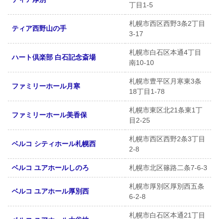
丁目1-5
札幌市西区西野3条2丁目
ティア西野山の手
3-17
札幌市白石区本通4丁目
ハート倶楽部 白石記念斎場
南10-10
札幌市豊平区月寒東3条
ファミリーホール月寒
18丁目1-78
札幌市東区北21条東1丁
ファミリーホール美香保
目2-25
札幌市西区西野2条3丁目
ベルコ シティホール札幌西
2-8
ベルコ ユアホールしのろ
札幌市北区篠路二条7-6-3
札幌市厚別区厚別西五条
ベルコ ユアホール厚別西
6-2-8
札幌市白石区本通21丁目