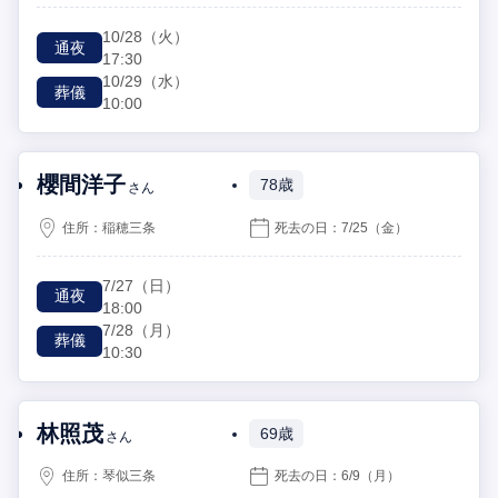
10/28
（火）
通夜
17:30
10/29
（水）
葬儀
10:00
櫻間洋子
78歳
さん
住所：
稲穂三条
死去の日：
7/25
（金）
7/27
（日）
通夜
18:00
7/28
（月）
葬儀
10:30
林照茂
69歳
さん
住所：
琴似三条
死去の日：
6/9
（月）