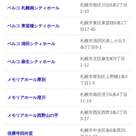
札幌市南区川沿6条2丁目
ベルコ 札幌南シティホール
2-10
札幌市東区東苗穂6条1丁
ベルコ 東苗穂シティホール
目17-45
札幌市清田区美しが丘3
ベルコ 清田シティホール
条3丁目8-1
札幌市北区麻生町9丁目
ベルコ 麻生シティホール
2-12
札幌市厚別区上野幌1条3
メモリアホール厚別
丁目1-5
札幌市南区澄川6条4丁目
メモリアホール澄川
11-19
札幌市西区西野3条2丁目
メモリアホール西野山の手
3-17
札幌市中央区南6条西25
信廣寺回向堂