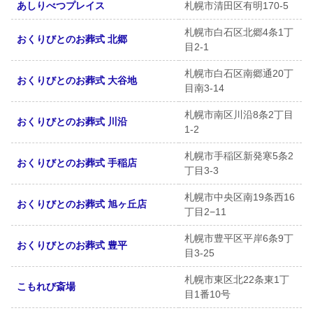
あしりべつプレイス
札幌市清田区有明170-5
札幌市白石区北郷4条1丁
おくりびとのお葬式 北郷
目2-1
札幌市白石区南郷通20丁
おくりびとのお葬式 大谷地
目南3-14
札幌市南区川沿8条2丁目
おくりびとのお葬式 川沿
1-2
札幌市手稲区新発寒5条2
おくりびとのお葬式 手稲店
丁目3-3
札幌市中央区南19条西16
おくりびとのお葬式 旭ヶ丘店
丁目2−11
札幌市豊平区平岸6条9丁
おくりびとのお葬式 豊平
目3-25
札幌市東区北22条東1丁
こもれび斎場
目1番10号