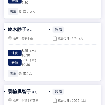
葬儀
9:30
妻
國子
喪主
さん
鈴木静子
67歳
さん
住所：
発寒十条
死去の日：
3/24
（火）
3/25
（水）
通夜
16:30
3/26
（木）
葬儀
10:30
夫
修
喪主
さん
蓑輪眞智子
88歳
さん
住所：
手稲本町四条
死去の日：
10/25
（土）