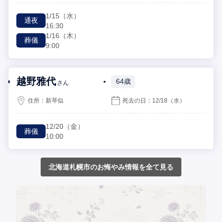
1/15
（水）
通夜
16:30
1/16
（木）
葬儀
9:00
越野雅代
64歳
さん
住所：
新琴似
死去の日：
12/18
（水）
12/20
（金）
葬儀
10:00
北海道札幌市のお悔やみ情報を全て見る