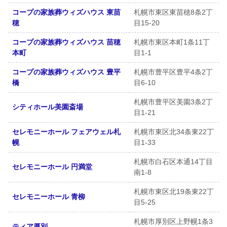
コープの家族葬ウィズハウス 東苗
札幌市東区東苗穂8条2丁
穂
目15-20
コープの家族葬ウィズハウス 苗穂
札幌市東区本町1条11丁
本町
目1-1
コープの家族葬ウィズハウス 豊平
札幌市豊平区豊平4条2丁
橋
目6-10
札幌市豊平区美園3条2丁
シティホール美園斎場
目1-21
セレモニーホール フェアウェル札
札幌市東区北34条東22丁
幌
目1-33
札幌市白石区本通14丁目
セレモニーホール 円満堂
南1-8
札幌市東区北19条東22丁
セレモニーホール 青柳
目5-25
札幌市厚別区上野幌1条3
ティア厚別