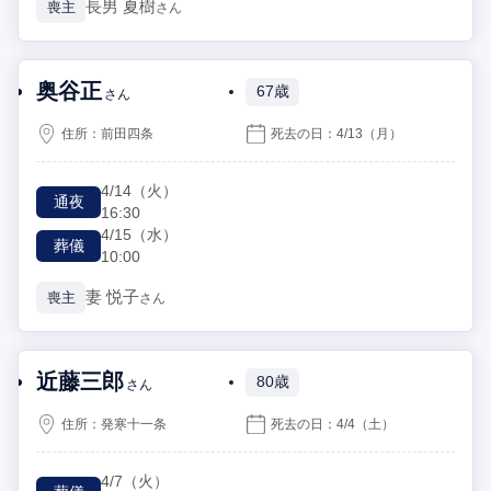
長男
夏樹
喪主
さん
奥谷正
67歳
さん
住所：
前田四条
死去の日：
4/13
（月）
4/14
（火）
通夜
16:30
4/15
（水）
葬儀
10:00
妻
悦子
喪主
さん
近藤三郎
80歳
さん
住所：
発寒十一条
死去の日：
4/4
（土）
4/7
（火）