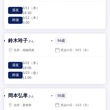
6/11
（水）
通夜
16:30
6/12
（木）
葬儀
9:00
鈴木玲子
94歳
さん
住所：
稲穂四条
死去の日：
5/21
（水）
5/22
（木）
通夜
18:00
5/23
（金）
葬儀
11:00
岡本弘孝
56歳
さん
住所：
新発寒
死去の日：
1/13
（月）