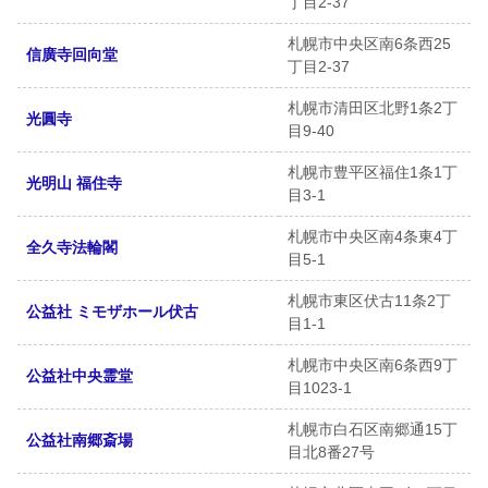
丁目2-37
札幌市中央区南6条西25
信廣寺回向堂
丁目2-37
札幌市清田区北野1条2丁
光圓寺
目9-40
札幌市豊平区福住1条1丁
光明山 福住寺
目3-1
札幌市中央区南4条東4丁
全久寺法輪閣
目5-1
札幌市東区伏古11条2丁
公益社 ミモザホール伏古
目1-1
札幌市中央区南6条西9丁
公益社中央霊堂
目1023-1
札幌市白石区南郷通15丁
公益社南郷斎場
目北8番27号