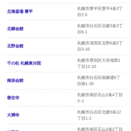
札幌市豊平区豊平4条3丁
北海斎場 豊平
目2-5
札幌市白石区北郷3条3丁
北郷会館
目8-1
札幌市清田区北野6条5丁
北野会館
目3-16
札幌市厚別区大谷地西1
千の杜 札幌東分院
丁目12-10
札幌市白石区南郷通6丁
南栄会館
目南1-35
札幌市南区石山2条4丁目
善住寺
3−1
札幌市白石区北郷3条12
大満寺
丁目1-2
札幌市南区石山2条2丁目