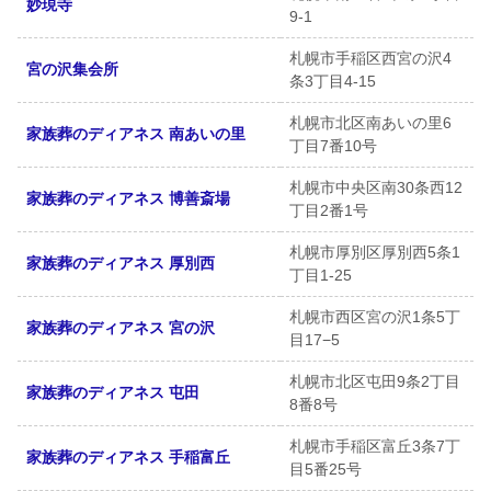
妙現寺
9-1
札幌市手稲区西宮の沢4
宮の沢集会所
条3丁目4-15
札幌市北区南あいの里6
家族葬のディアネス 南あいの里
丁目7番10号
札幌市中央区南30条西12
家族葬のディアネス 博善斎場
丁目2番1号
札幌市厚別区厚別西5条1
家族葬のディアネス 厚別西
丁目1-25
札幌市西区宮の沢1条5丁
家族葬のディアネス 宮の沢
目17−5
札幌市北区屯田9条2丁目
家族葬のディアネス 屯田
8番8号
札幌市手稲区富丘3条7丁
家族葬のディアネス 手稲富丘
目5番25号