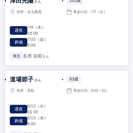
津田光陽
102歳
さん
住所：
北七条西
死去の日：
7/7
（火）
7/9
（木）
通夜
18:00
7/10
（金）
葬儀
9:00
長男
宙昭
喪主
さん
道場節子
83歳
さん
住所：
若松
死去の日：
5/10
（日）
5/12
（火）
通夜
16:30
5/13
（水）
葬儀
9:00